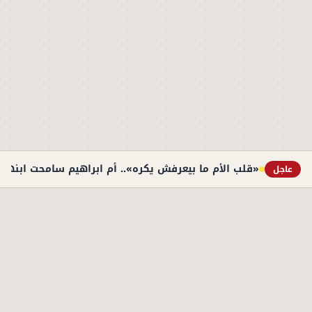
«قلب الأم ما بيعرفش يكره».. أم ابراهيم سامحت ابنها ب
عاجل