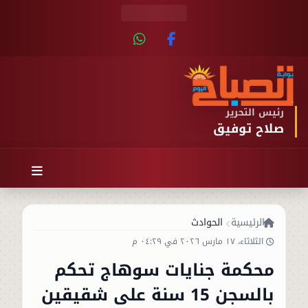
رئيس التحرير
صلاح توفيق
الرئيسية
الحوادث
الثلاثاء، ١٧ مارس ٢٠٢٦ في ٠٤:٢٩ م
محكمة جنايات سوهاج تحكم
بالسجن 15 سنة على شقيقين