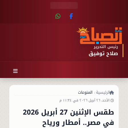
رئيس التحرير
صلاح توفيق
الرئيسية
المنوعات
الأحد، ٢٦ أبريل ٢٠٢٦ في ١١:٣٤ م
طقس الإثنين 27 أبريل 2026
في مصر.. أمطار ورياح