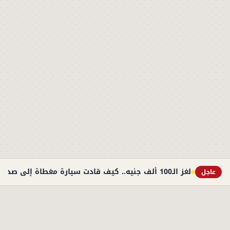
لغز الـ100 ألف جنيه.. كيف قادت سيارة مغطاة إلى صديق الأب في مذبحة التجمع؟
عاجل