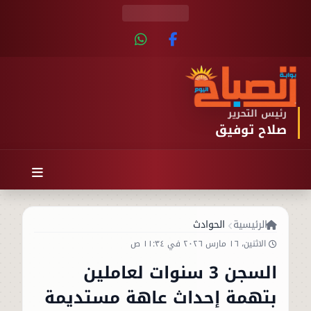
رئيس التحرير
صلاح توفيق
الرئيسية
الحوادث
الاثنين، ١٦ مارس ٢٠٢٦ في ١١:٣٤ ص
السجن 3 سنوات لعاملين
بتهمة إحداث عاهة مستديمة