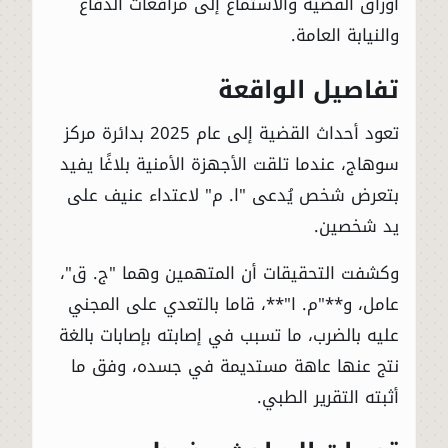
أوراق القضية والاستماع إلى مرافعات الدفاع
والنيابة العامة.
تفاصيل الواقعة
تعود أحداث القضية إلى عام 2025 بدائرة مركز
سوهاج، عندما تلقت الأجهزة الأمنية بلاغًا يفيد
بتعرض شخص يُدعى "ا. م" لاعتداء عنيف على
يد شخصين.
وكشفت التحقيقات أن المتهمين وهما "ج. ق"،
عامل، و**"م. ا"**، قاما بالتعدي على المجني
عليه بالضرب، ما تسبب في إصابته بإصابات بالغة
نتج عنها عاهة مستديمة في جسده، وفق ما
أثبته التقرير الطبي.