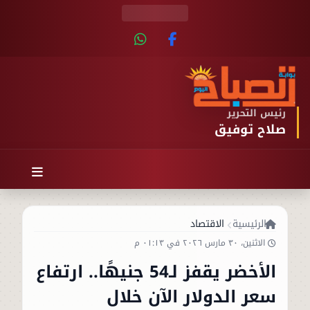
رئيس التحرير
صلاح توفيق
الرئيسية
الاقتصاد
الاثنين، ٣٠ مارس ٢٠٢٦ في ٠١:١٣ م
الأخضر يقفز لـ54 جنيهًا.. ارتفاع
سعر الدولار الآن خلال