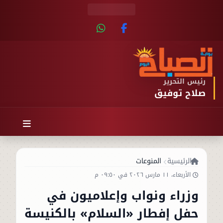
رئيس التحرير
صلاح توفيق
الرئيسية
المنوعات
الأربعاء، ١١ مارس ٢٠٢٦ في ٠٩:٥٠ م
وزراء ونواب وإعلاميون في
حفل إفطار «السلام» بالكنيسة