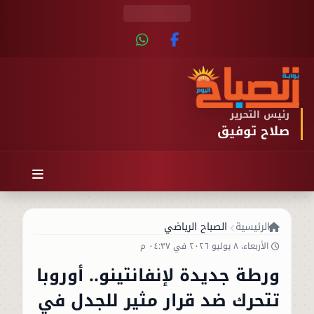
رئيس التحرير
صلاح توفيق
الرئيسية
الصباح الرياضي
الأربعاء، ٨ يوليو ٢٠٢٦ في ٠٤:٣٧ م
ورطة جديدة لإنفانتينو.. أوروبا
تتحرك ضد قرار مثير للجدل في