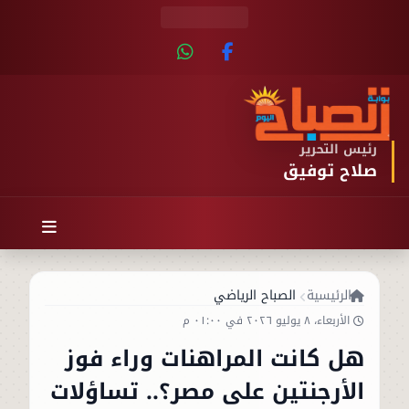
رئيس التحرير
صلاح توفيق
الرئيسية
الصباح الرياضي
الأربعاء، ٨ يوليو ٢٠٢٦ في ٠١:٠٠ م
هل كانت المراهنات وراء فوز
الأرجنتين على مصر؟.. تساؤلات