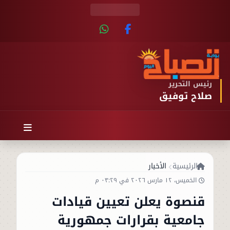
رئيس التحرير
صلاح توفيق
الرئيسية
الأخبار
الخميس، ١٢ مارس ٢٠٢٦ في ٠٣:٢٩ م
قنصوة يعلن تعيين قيادات
جامعية بقرارات جمهورية