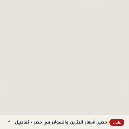
مصير أسعار البنزين والسولار في مصر - تفاصيل
*
98 طالباً فقط ي
عاجل