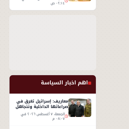
٠٢:١٤ ص
اهم اخبار السياسة
معاريف: إسرائيل تغرق في
صراعاتها الداخلية وتتجاهل
«تسونامي» سياسيًا قادمًا
الجمعة، ٧ أغسطس ٢٠٢٦ في
من أمريكا
٠٨:٠٧ م