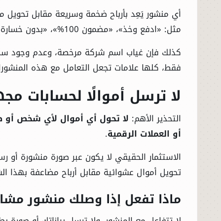
أي منشور يَعِد بأرباح ضخمة وسريعة مقابل تحويل مب
مثل: «ادفع وخذ»، «مضمون 100%»، «بدون خسارة»، «السحب فوري»، أو «الفرصة محدودة».
كذلك فإن غياب اسم شركة مرخصة، وعدم وجود سجل 
فقط، كلها علامات تجعل التعامل مع هذه المنشورات 
لا ترسل أموالًا لحسابات مج
التحذير الأهم:
لا تحول أي أموال لأي شخص أو صف
أو العملات الرقمية
.
الاستثمار الحقيقي لا يكون عبر صورة منشورة أو 
تحويل أموال عشوائية مقابل أرباح مضاعفة بهذا ال
ماذا تفعل إذا وصلك منشور مشاب
لا تتفاعل مع المنشور، ولا ترسل بياناتك أو صورة ب