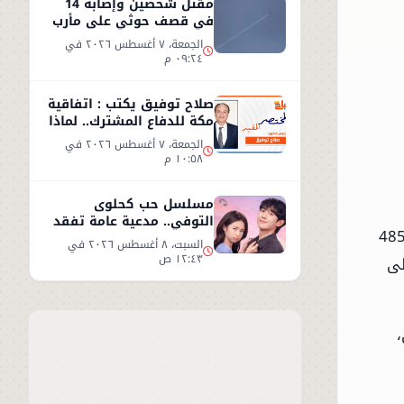
مقتل شخصين وإصابة 14
في قصف حوثي على مأرب
الجمعة، ٧ أغسطس ٢٠٢٦ في
٠٩:٢٤ م
صلاح توفيق يكتب : اتفاقية
مكة للدفاع المشترك.. لماذا
غابت مصر؟
الجمعة، ٧ أغسطس ٢٠٢٦ في
١٠:٥٨ م
مسلسل حب كحلوى
التوفي.. مدعية عامة تفقد
توحي بأن من يدفع 500 جنيه يحصل على 4850
ذاكرتها وتبدأ قصة حب
السبت، ٨ أغسطس ٢٠٢٦ في
غامضة
١٢:٤٣ ص
نيه، وصولًا إلى
،