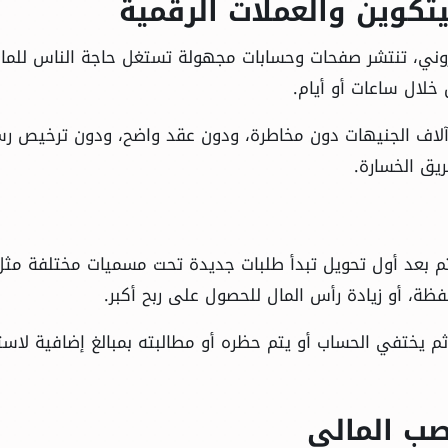
يتكوين والعملات الرقمية
كتروني، تنتشر صفحات وحسابات مجهولة تستغل حاجة الناس للما
لال ساعات أو أيام.
 جهة تعدك بتحويل 500 جنيه إلى آلاف الجنيهات دون مخاطرة، ودون عقد واضح، ودون ترخيص
يق الخسارة.
بة، ثم بعد أول تحويل تبدأ طلبات جديدة تحت مسميات مختلفة مثل
ة، أو زيادة رأس المال للحصول على ربح أكبر.
م يختفي الحساب أو يتم حظره أو مطالبته بمبالغ إضافية لاست
ب المالي