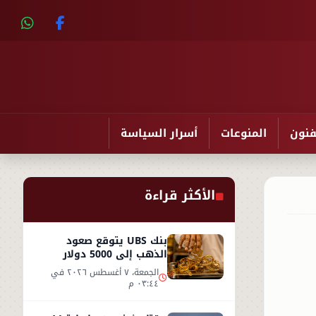
فنون
المنوعات
أسرار السياسة
الأكثر قراءة
بنك UBS يتوقع صعود
الذهب إلى 5000 دولار
للأوقية - التفاصيل
الجمعة، ٧ أغسطس ٢٠٢٦ في
٠٣:٤٤ م