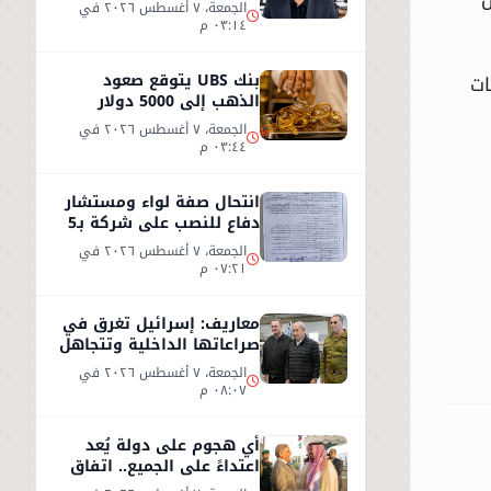
الكذب
الجمعة، ٧ أغسطس ٢٠٢٦ في
٠٣:١٤ م
بنك UBS يتوقع صعود
ات
الذهب إلى 5000 دولار
للأوقية - التفاصيل
الجمعة، ٧ أغسطس ٢٠٢٦ في
٠٣:٤٤ م
انتحال صفة لواء ومستشار
دفاع للنصب على شركة بـ5
ملايين جنيه داخل هيئة
الجمعة، ٧ أغسطس ٢٠٢٦ في
الاستثمار
٠٧:٢١ م
معاريف: إسرائيل تغرق في
صراعاتها الداخلية وتتجاهل
«تسونامي» سياسيًا قادمًا
الجمعة، ٧ أغسطس ٢٠٢٦ في
من أمريكا
٠٨:٠٧ م
أي هجوم على دولة يُعد
اعتداءً على الجميع.. اتفاق
دفاعي جديد في مكة