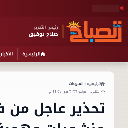
رئيس التحرير
صلاح توفيق
الرئيسية
الأخبار
الرئيسية
المنوعات
الاثنين، ١ يونيو ٢٠٢٦ في ١١:٥٧ م
تحذير عاجل من ف