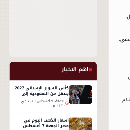
ل،
 رسمي،
اهم الاخبار
:
كأس السوبر الإسباني 2027
ينتقل من السعودية إلى
لام
إسطنبول
الجمعة، ٧ أغسطس ٢٠٢٦ في
٠١:٣٠ م
أسعار الذهب اليوم في
مصر الجمعة 7 أغسطس