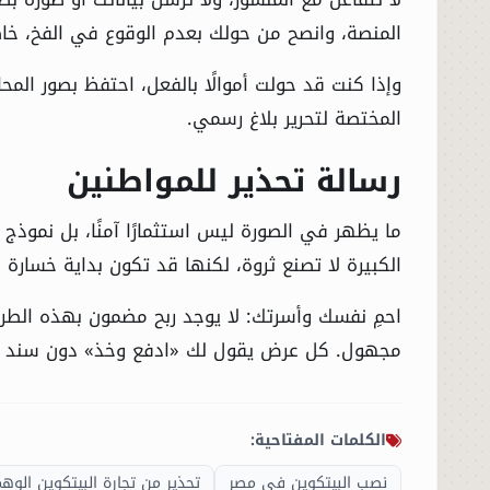
المنصة، وانصح من حولك بعدم الوقوع في الفخ، خاص
وإذا كنت قد حولت أموالًا بالفعل، احتفظ بصور المحا
المختصة لتحرير بلاغ رسمي.
رسالة تحذير للمواطنين
ما يظهر في الصورة ليس استثمارًا آمنًا، بل نموذج
الرئيسية
الكبيرة لا تصنع ثروة، لكنها قد تكون بداية خسارة
الأخبار
احمِ نفسك وأسرتك: لا يوجد ربح مضمون بهذه الطر
مجهول. كل عرض يقول لك «ادفع وخذ» دون سند ر
العالم
الاقتصاد
الكلمات المفتاحية:
نصب البيتكوين في مصر
تحذير من تجارة البيتكوين الوه
الصباح الرياضي