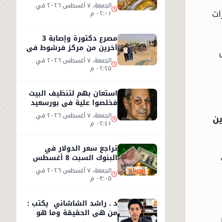
2026.. عيار 21 يسجل 5970
الجمعة، ٧ أغسطس ٢٠٢٦ في
جنيهاً
ات
٠٢:٠١ م
مصرع دكتورة وإصابة 3
آخرين من مركز فرشوط في
حادث على الطريق
الجمعة، ٧ أغسطس ٢٠٢٦ في
الصحراوي الغربي
٠٢:٢٥ م
استعان بهم لتنظيف البيت
فخلصوا علية في بورسعيد
الجمعة، ٧ أغسطس ٢٠٢٦ في
ين
٠٢:٤١ م
تراجع سعر الدولار في
البنوك السبت 8 أغسطس
2026.. استقرار عند 49.71
الجمعة، ٧ أغسطس ٢٠٢٦ في
جنيه
٠٣:٠٥ م
د . راشد الشاشاني يكتب :
من هي الحقيقة وما هو
ل