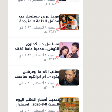
١٠:٥٨ م
موعد عرض مسلسل حب
محتمل الحلقة 9 مترجمة
على شاهد
السبت، ٨ أغسطس ٢٠٢٦ في
١٢:٣٧ ص
مسلسل حب كحلوى
التوفي.. مدعية عامة تفقد
ذاكرتها وتبدأ قصة حب
السبت، ٨ أغسطس ٢٠٢٦ في
غامضة
١٢:٤٣ ص
«قلب الأم ما بيعرفش
يكره».. أم ابراهيم سامحت
ابنها بعد طردها من المنزل
السبت، ٨ أغسطس ٢٠٢٦ في
!!
٠١:٣٦ ص
تحديث أسعار الذهب اليوم
السبت 8-8-2026.. استقرار
نسبي في سوق الصاغة
السبت، ٨ أغسطس ٢٠٢٦ في