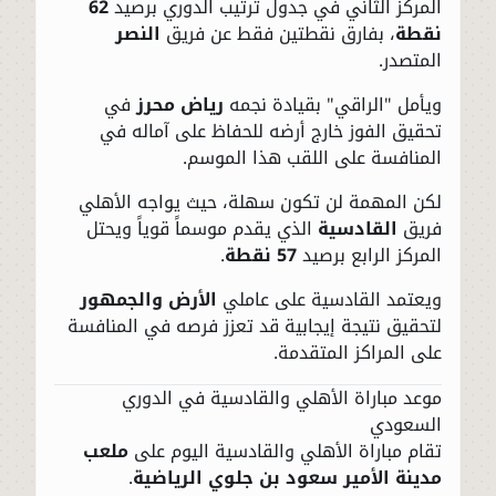
المركز الثاني في جدول ترتيب الدوري برصيد
62
نقطة
، بفارق نقطتين فقط عن فريق
النصر
المتصدر.
ويأمل "الراقي" بقيادة نجمه
رياض محرز
في
تحقيق الفوز خارج أرضه للحفاظ على آماله في
المنافسة على اللقب هذا الموسم.
لكن المهمة لن تكون سهلة، حيث يواجه الأهلي
فريق
القادسية
الذي يقدم موسماً قوياً ويحتل
المركز الرابع برصيد
57 نقطة
.
ويعتمد القادسية على عاملي
الأرض والجمهور
لتحقيق نتيجة إيجابية قد تعزز فرصه في المنافسة
على المراكز المتقدمة.
موعد مباراة الأهلي والقادسية في الدوري
السعودي
تقام مباراة الأهلي والقادسية اليوم على
ملعب
مدينة الأمير سعود بن جلوي الرياضية
.