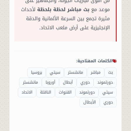
من أقوى مباريات الجولة، والجماهير على
موعد مع
بث مباشر لحظة بلحظة
لأحداث
مثيرة تجمع بين السرعة الألمانية والدقة
الإنجليزية على أرض ملعب الاتحاد.
الكلمات المفتاحية:
بث
مباشر
مانشستر
سيتي
بروسيا
دورتموند
دوري
أبطال
أوروبا
مانشستر
سيتي
دورتموند
القنوات
الناقلة
الاتحاد
دوري
الأبطال