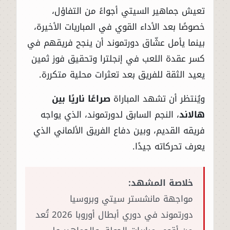
تعيش جماهير السيتي أجواءً من التفاؤل،
خصوصًا بعد الأداء القوي في المباريات الأخيرة،
بينما يأمل عشّاق دورتموند أن ينجح فريقهم في
كسر عقدة اللعب في إنجلترا وتحقيق فوز ثمين
يعيد الثقة للفريق بعد تعثرات محلية متكررة.
ويُنتظر أن تشهد المباراة
صراعًا ناريًا بين
هالاند
، النجم السابق لدورتموند، الذي يواجه
فريقه القديم، وبين دفاع الفريق الألماني الذي
يعرف تحركاته جيدًا.
خلاصة المشهد:
مواجهة مانشستر سيتي وبروسيا
دورتموند في دوري أبطال أوروبا 2026 تُعد