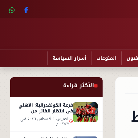
فنون
المنوعات
أسرار السياسة
الأكثر قراءة
قرعة الكونفدرالية: الأهلي
في انتظار الفائز من
مقديشو سيتي وكيتارا
الخميس، ٦ أغسطس ٢٠٢٦ في
٠٢:٤٣ م