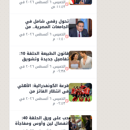
تصريحات وزير النقل من
الخميس، ٦ أغسطس ٢٠٢٦ في
العين السخنة
١١:٤٣ ص
تحول رقمي شامل في
الجامعات المصرية.. من
البنية التكنولوجية إلى
الخميس، ٦ أغسطس ٢٠٢٦ في
التعليم الذكي
٠١:٤٠ م
قانون الطبيعة الحلقة 10:
تفاصيل جديدة وتشويق
بعد نهاية مشوقة للحلقة 9
الخميس، ٦ أغسطس ٢٠٢٦ في
٠٢:٣٨ م
قرعة الكونفدرالية: الأهلي
في انتظار الفائز من
مقديشو سيتي وكيتارا
الخميس، ٦ أغسطس ٢٠٢٦ في
٠٢:٤٣ م
حب على ورق الحلقة 40:
انفصال لين وأوس ومفاجأة
جديدة داخل الشركة