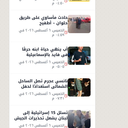
٠٤:٥٠ م
حادث مأساوي على طريق
حلوان – أطفيح
الخميس، ٦ أغسطس ٢٠٢٦ في
٠٤:٥٩ م
أب ينهي حياة ابنه حرقًا
في فايد بالإسماعيلية
الخميس، ٦ أغسطس ٢٠٢٦ في
٠٥:٠٥ م
نانسي عجرم تصل الساحل
الشمالي استعدادًا لحفل
صيفي جديد
الخميس، ٦ أغسطس ٢٠٢٦ في
٠٧:٣١ م
تسلل 15 إسرائيلية إلى
لبنان يشعل تحذيرات الجيش
الإسرائيلي
الخميس، ٦ أغسطس ٢٠٢٦ في