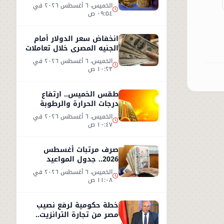
2026.. وعيار 21 يسجل هذا
الخميس، ٦ أغسطس ٢٠٢٦ في
المستوى
٠٩:٥٤ ص
انخفاض سعر الدولار أمام
الجنيه المصري خلال تعاملات
الخميس 6 أغسطس 2026
الخميس، ٦ أغسطس ٢٠٢٦ في
١٠:٢٣ ص
طقس الخميس.. ارتفاع
درجات الحرارة والرطوبة
يزيدان الإحساس بالحر
الخميس، ٦ أغسطس ٢٠٢٦ في
١٠:٤٧ ص
صرف مرتبات أغسطس
2026.. جدول المواعيد
وأحدث تفاصيل الحد الأدنى
الخميس، ٦ أغسطس ٢٠٢٦ في
للأجور
١١:٠٨ ص
خطة حكومية لرفع نصيب
مصر من تجارة الترانزيت..