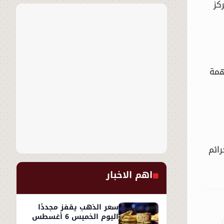
كز
همة
ائم
اهم الاخبار
سعر الذهب يقفز مجددًا
اليوم الخميس 6 أغسطس