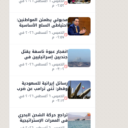
الخميس، ٦ أغسطس ٢٠٢٦ في
٠٢:٥٢ م
مدبولي يطمئن المواطنين:
احتياطي السلع الأساسية
آمن ويغطي الاستهلاك
الخميس، ٦ أغسطس ٢٠٢٦ في
لعام كامل
٠٢:٥٧ م
انفجار عبوة ناسفة يقتل
جنديين إسرائيليين في
جنوب لبنان وردود فعل
الخميس، ٦ أغسطس ٢٠٢٦ في
متباينة
٠٣:٠٢ م
رسائل إيرانية للسعودية
وقطر: ثني ترامب عن ضرب
إيران أو سنرد على الخليج
الخميس، ٦ أغسطس ٢٠٢٦ في
٠٣:١٣ م
تراجع حركة الشحن البحري
في الممرات الإستراتيجية
وسط تصعيد أمني
الخميس، ٦ أغسطس ٢٠٢٦ في