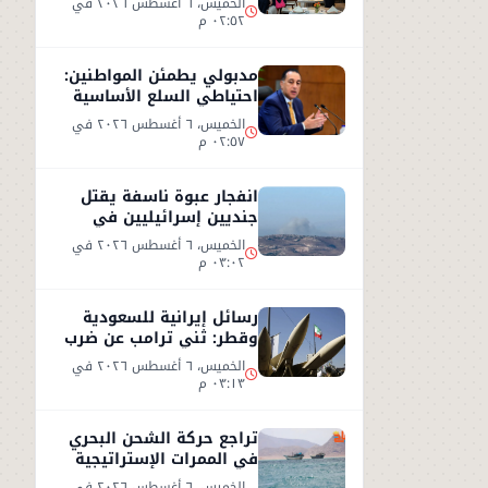
الخميس، ٦ أغسطس ٢٠٢٦ في
٠٢:٥٢ م
مدبولي يطمئن المواطنين:
احتياطي السلع الأساسية
آمن ويغطي الاستهلاك
الخميس، ٦ أغسطس ٢٠٢٦ في
لعام كامل
٠٢:٥٧ م
انفجار عبوة ناسفة يقتل
جنديين إسرائيليين في
جنوب لبنان وردود فعل
الخميس، ٦ أغسطس ٢٠٢٦ في
متباينة
٠٣:٠٢ م
رسائل إيرانية للسعودية
وقطر: ثني ترامب عن ضرب
إيران أو سنرد على الخليج
الخميس، ٦ أغسطس ٢٠٢٦ في
٠٣:١٣ م
تراجع حركة الشحن البحري
في الممرات الإستراتيجية
وسط تصعيد أمني
الخميس، ٦ أغسطس ٢٠٢٦ في