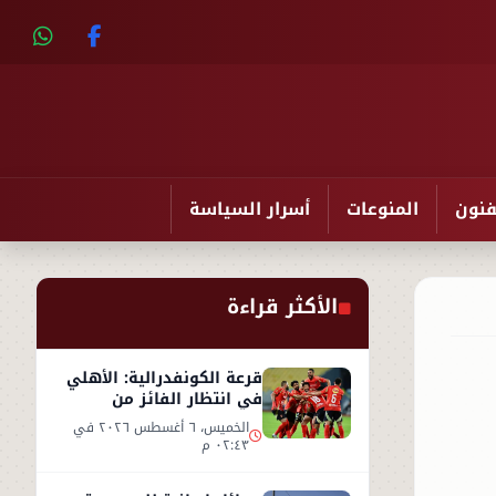
فنون
المنوعات
أسرار السياسة
الأكثر قراءة
قرعة الكونفدرالية: الأهلي
في انتظار الفائز من
مقديشو سيتي وكيتارا
الخميس، ٦ أغسطس ٢٠٢٦ في
٠٢:٤٣ م