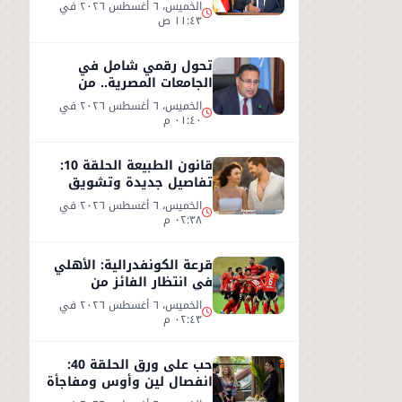
تصريحات وزير النقل من
الخميس، ٦ أغسطس ٢٠٢٦ في
العين السخنة
١١:٤٣ ص
تحول رقمي شامل في
الجامعات المصرية.. من
البنية التكنولوجية إلى
الخميس، ٦ أغسطس ٢٠٢٦ في
التعليم الذكي
٠١:٤٠ م
قانون الطبيعة الحلقة 10:
تفاصيل جديدة وتشويق
بعد نهاية مشوقة للحلقة 9
الخميس، ٦ أغسطس ٢٠٢٦ في
٠٢:٣٨ م
قرعة الكونفدرالية: الأهلي
في انتظار الفائز من
مقديشو سيتي وكيتارا
الخميس، ٦ أغسطس ٢٠٢٦ في
٠٢:٤٣ م
حب على ورق الحلقة 40:
انفصال لين وأوس ومفاجأة
جديدة داخل الشركة