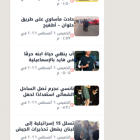
٠٤:٥٠ م
حادث مأساوي على طريق
حلوان – أطفيح
الخميس، ٦ أغسطس ٢٠٢٦ في
٠٤:٥٩ م
أب ينهي حياة ابنه حرقًا
في فايد بالإسماعيلية
الخميس، ٦ أغسطس ٢٠٢٦ في
٠٥:٠٥ م
نانسي عجرم تصل الساحل
الشمالي استعدادًا لحفل
صيفي جديد
الخميس، ٦ أغسطس ٢٠٢٦ في
٠٧:٣١ م
تسلل 15 إسرائيلية إلى
لبنان يشعل تحذيرات الجيش
الإسرائيلي
الخميس، ٦ أغسطس ٢٠٢٦ في