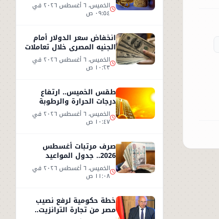
2026.. وعيار 21 يسجل هذا
الخميس، ٦ أغسطس ٢٠٢٦ في
المستوى
٠٩:٥٤ ص
انخفاض سعر الدولار أمام
الجنيه المصري خلال تعاملات
الخميس 6 أغسطس 2026
الخميس، ٦ أغسطس ٢٠٢٦ في
١٠:٢٣ ص
طقس الخميس.. ارتفاع
درجات الحرارة والرطوبة
يزيدان الإحساس بالحر
الخميس، ٦ أغسطس ٢٠٢٦ في
١٠:٤٧ ص
صرف مرتبات أغسطس
2026.. جدول المواعيد
وأحدث تفاصيل الحد الأدنى
الخميس، ٦ أغسطس ٢٠٢٦ في
للأجور
١١:٠٨ ص
خطة حكومية لرفع نصيب
مصر من تجارة الترانزيت..