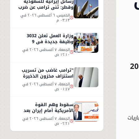
رسائل إيرانية للسعودية
وقطر: ثني ترامب عن ضرب
إيران أو سنرد على الخليج
الخميس، ٦ أغسطس ٢٠٢٦ في
٠٣:١٣ م
وزارة العمل تعلن 3032
وظيفة جديدة في 9
محافظات مصرية
الجمعة، ٧ أغسطس ٢٠٢٦ في
١٢:١٠ ص
تي تتنوع بين تصفيات كأس العالم 2026
"ترامب غاضب من تسريب
استنزاف مخزون الذخيرة
الأمريكية"
الجمعة، ٧ أغسطس ٢٠٢٦ في
٠١:٤٧ ص
سقوط وهم القوة
الأمريكية أمام إيران بعد
تسريبات السلاح"
، حيث تُقام عدة مباريات
الجمعة، ٧ أغسطس ٢٠٢٦ في
٠٢:٢١ ص