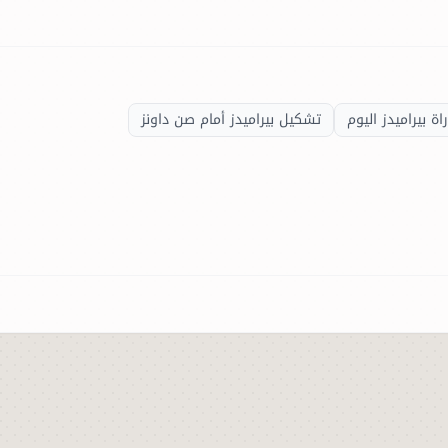
اة بيراميدز اليوم
تشكيل بيراميدز أمام صن داونز