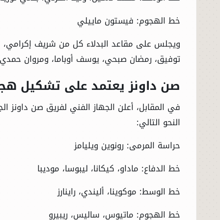
خط الهجوم: فيستون ماييلي
ويجلس على مقاعد البدلاء كل من شريف إكرامي، كر
توفيق، رمضان صبحي، يوسف أوباما، ومروان حمدي.
صن داونز يعتمد على تشكيل هج
في المقابل، أعلن الجهاز الفني لفريق صن داونز ال
النحو التالي:
حراسة المرمى: رونوين ويليامز
خط الدفاع: ماداو، كيكانا، ليبوسا، موديبا
خط الوسط: موكوينا، أليندي، راينارز
خط الهجوم: ماتيوس، ساليس، ريبيرو