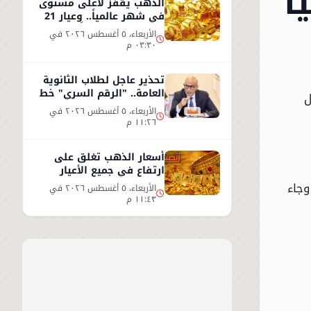
ا
الذهب يقفز لأعلى مستوى
في شهر عالمياً.. وعيار 21
يسجل 5930 جنيهاً
الأربعاء، ٥ أغسطس ٢٠٢٦ في
٠٣:٣٠ م
تحذير عاجل لطلاب الثانوية
العامة.. "الرقم السري" خط
 24 مايو، قبل
أحمر
الأربعاء، ٥ أغسطس ٢٠٢٦ في
١١:٢٦ م
أسعار الذهب تغلق على
ارتفاع في جميع الأعيار
وجاء
الأربعاء، ٥ أغسطس ٢٠٢٦ في
١١:٤٣ م