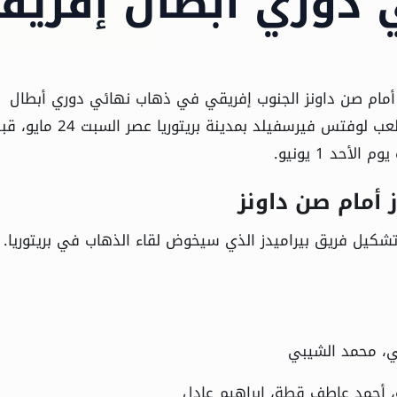
دوري أبطال إفريقي
أمام صن داونز الجنوب إفريقي في ذهاب نهائي دوري أبطال
إفريقيا لموسم 2024-2025، في مباراة يحتضنها ملعب لوفتس فيرسفيلد بمدينة بريتوريا عصر السبت
أحد 1 يونيو.
 أمام صن داونز
شكيل فريق بيراميدز الذي سيخوض لقاء الذهاب في بريتوريا. 
ي، محمد الشيبي
، أحمد عاطف قطة، إبراهيم عادل