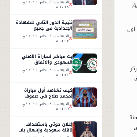
الثنائي في مختلف المجالات
الأربعاء، ٥ أغسطس ٢٠٢٦ في
يق
١٢:١٨ م
نتيجة الدور الثاني للشهادة
أول
الإعدادية في جميع
المحافظات
الأربعاء، ٥ أغسطس ٢٠٢٦ في
٠١:٠٣ م
بث مباشر لمباراة الأهلي
السعودي والاتفاق
لمركز
الأربعاء، ٥ أغسطس ٢٠٢٦ في
٠١:١١ م
ق
كيف تشاهد أول مباراة
لمحمد صلاح في صفوف
طرابزون سبور التركي
الأربعاء، ٥ أغسطس ٢٠٢٦ في
٠١:٥٦ م
ثامنة
إعلان حوثي باستهداف
ى
ناقلة سعودية وإشعال باب
المندب