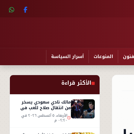
فنون
المنوعات
أسرار السياسة
الأكثر قراءة
مالك نادي سعودي يسخر
من انتقال صلاح للعب في
تركيا ورفضه روشن
الأربعاء، ٥ أغسطس ٢٠٢٦ في
٠٢:٢٠ م