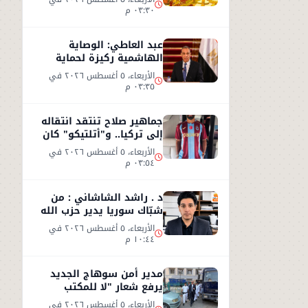
٠٣:٣٠ م
عبد العاطي: الوصاية
الهاشمية ركيزة لحماية
مقدسات القدس ومصر
الأربعاء، ٥ أغسطس ٢٠٢٦ في
ترفض مخططات التهويد
٠٣:٣٥ م
جماهير صلاح تنتقد انتقاله
إلى تركيا.. و"أتلتيكو" كان
الخيار الأفضل
الأربعاء، ٥ أغسطس ٢٠٢٦ في
٠٣:٥٤ م
د . راشد الشاشاني : من
شبّاك سوريا يدير حزب الله
وجهه نحو السعوديّة
الأربعاء، ٥ أغسطس ٢٠٢٦ في
١٠:٤٤ م
مدير أمن سوهاج الجديد
يرفع شعار "لا للمكتب
المكيف"
الأربعاء، ٥ أغسطس ٢٠٢٦ في