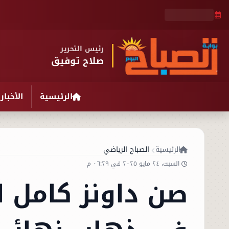
رئيس التحرير
صلاح توفيق
الرئيسية
الأخبار
الرئيسية
الصباح الرياضي
السبت، ٢٤ مايو ٢٠٢٥ في ٠٦:٢٩ م
صن داونز كامل ال