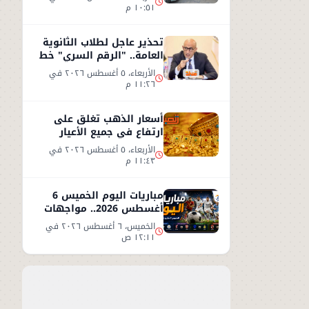
١٠:٥١ م
تحذير عاجل لطلاب الثانوية
العامة.. "الرقم السري" خط
أحمر
الأربعاء، ٥ أغسطس ٢٠٢٦ في
١١:٢٦ م
أسعار الذهب تغلق على
ارتفاع في جميع الأعيار
الأربعاء، ٥ أغسطس ٢٠٢٦ في
١١:٤٣ م
مباريات اليوم الخميس 6
أغسطس 2026.. مواجهات
نارية في التصفيات
الخميس، ٦ أغسطس ٢٠٢٦ في
الأوروبية والوديات
١٢:١١ ص