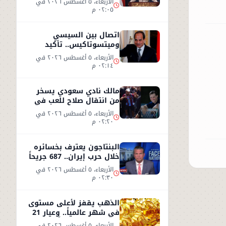
الأربعاء، ٥ أغسطس ٢٠٢٦ في
٠٢:٠٥ م
اتصال بين السيسي
وميتسوتاكيس.. تأكيد
مصري على دعم اليونان بعد
الأربعاء، ٥ أغسطس ٢٠٢٦ في
حرائق الغابات
٠٢:١٤ م
مالك نادي سعودي يسخر
من انتقال صلاح للعب في
تركيا ورفضه روشن
الأربعاء، ٥ أغسطس ٢٠٢٦ في
٠٢:٢٠ م
البنتاجون يعترف بخسائره
خلال حرب إيران.. 687 جريحاً
واستنزاف 80% من
الأربعاء، ٥ أغسطس ٢٠٢٦ في
الصواريخ
٠٢:٣٠ م
الذهب يقفز لأعلى مستوى
في شهر عالمياً.. وعيار 21
يسجل 5930 جنيهاً
الأربعاء، ٥ أغسطس ٢٠٢٦ في