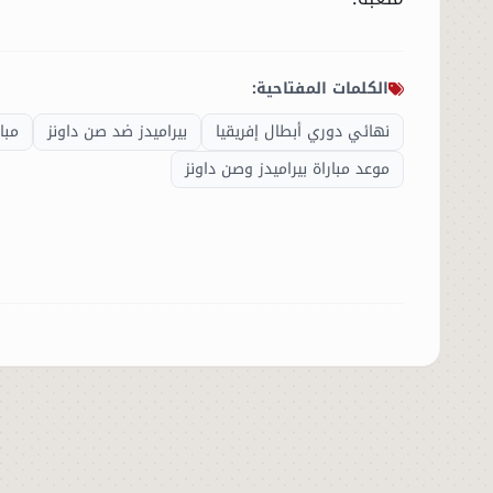
الحوادث
الكلمات المفتاحية:
الفنون
نهائي دوري أبطال إفريقيا
بيراميدز ضد صن داونز
مبار
موعد مباراة بيراميدز وصن داونز
المنوعات
أسرار السياسة