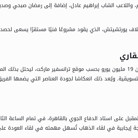
م، واللاعب الشاب إبراهيم عادل، إضافة إلى رمضان صبحي وصد
لاف يورتشيتش، الذي يقود مشروعًا فنيًا مستقرًا يسعى لحصد 
قاري
يبلغ إجمالي القيمة السوقية لفريق بيراميدز أكثر من 19 مليون يورو بحسب موقع ترانسفير ماركت، ليحتل بذلك ا
لتسويقية. ويُعد ذلك انعكاسًا لجودة العناصر التي يضمها الفري
 تقام مباراة الإياب يوم الأحد 1 يونيو المقبل على استاد الدفاع الجوي بالقاهرة، في تمام الساعة ال
يجة إيجابية في لقاء الذهاب تُسهل مهمته في لقاء العودة عل