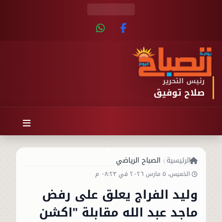
رئيس التحرير
صلاح توفيق
الرئيسية
الصباح الرياضي
الخميس، ٥ مارس ٢٠٢٦ في ٠٨:٢٣ م
وليد الفراج يعلق على رفض
ماجد عبد الله مقابلة "اكشن