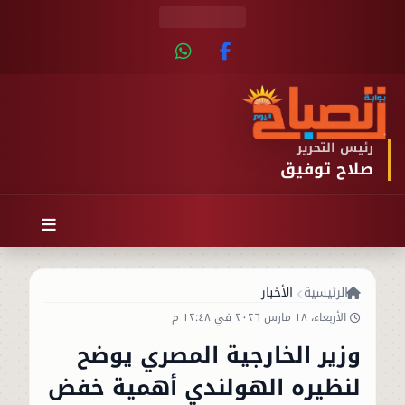
رئيس التحرير
صلاح توفيق
الرئيسية
الأخبار
الأربعاء، ١٨ مارس ٢٠٢٦ في ١٢:٤٨ م
وزير الخارجية المصري يوضح
لنظيره الهولندي أهمية خفض