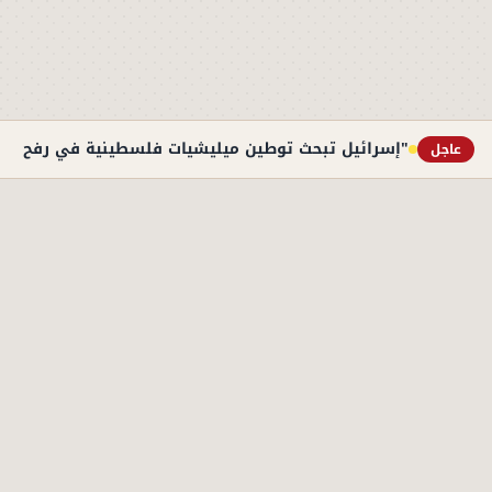
"إسرائيل تبحث توطين ميليشيات فلسطينية في رفح الج
عاجل