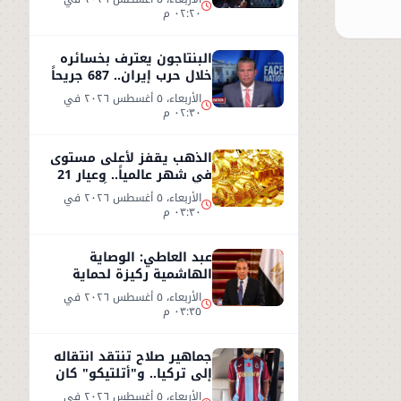
٠٢:٢٠ م
البنتاجون يعترف بخسائره
خلال حرب إيران.. 687 جريحاً
واستنزاف 80% من
الأربعاء، ٥ أغسطس ٢٠٢٦ في
الصواريخ
٠٢:٣٠ م
الذهب يقفز لأعلى مستوى
في شهر عالمياً.. وعيار 21
يسجل 5930 جنيهاً
الأربعاء، ٥ أغسطس ٢٠٢٦ في
٠٣:٣٠ م
عبد العاطي: الوصاية
الهاشمية ركيزة لحماية
مقدسات القدس ومصر
الأربعاء، ٥ أغسطس ٢٠٢٦ في
ترفض مخططات التهويد
٠٣:٣٥ م
جماهير صلاح تنتقد انتقاله
إلى تركيا.. و"أتلتيكو" كان
الخيار الأفضل
الأربعاء، ٥ أغسطس ٢٠٢٦ في