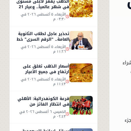
الآن
الذهب يقفز لأعلى مستوى
في شهر عالمياً.. وعيار 21
يسجل 5930 جنيهاً
الأربعاء، ٥ أغسطس ٢٠٢٦ في
٠٣:٣٠ م
تحذير عاجل لطلاب الثانوية
العامة.. "الرقم السري" خط
أحمر
الأربعاء، ٥ أغسطس ٢٠٢٦ في
١١:٢٦ م
جنيهًا للبيع، و6775 جنيهًا للشراء
أسعار الذهب تغلق على
 جنيه
ارتفاع في جميع الأعيار
الأربعاء، ٥ أغسطس ٢٠٢٦ في
١١:٤٣ م
قرعة الكونفدرالية: الأهلي
في انتظار الفائز من
مقديشو سيتي وكيتارا
الخميس، ٦ أغسطس ٢٠٢٦ في
٠٢:٤٣ م
زء