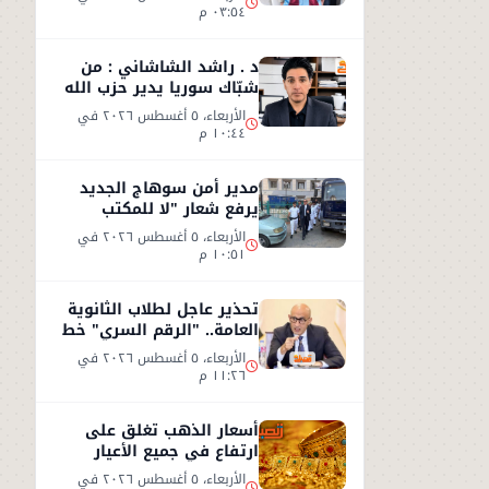
٠٣:٥٤ م
د . راشد الشاشاني : من
شبّاك سوريا يدير حزب الله
وجهه نحو السعوديّة
الأربعاء، ٥ أغسطس ٢٠٢٦ في
١٠:٤٤ م
مدير أمن سوهاج الجديد
يرفع شعار "لا للمكتب
المكيف"
الأربعاء، ٥ أغسطس ٢٠٢٦ في
١٠:٥١ م
تحذير عاجل لطلاب الثانوية
العامة.. "الرقم السري" خط
أحمر
الأربعاء، ٥ أغسطس ٢٠٢٦ في
١١:٢٦ م
أسعار الذهب تغلق على
ارتفاع في جميع الأعيار
الأربعاء، ٥ أغسطس ٢٠٢٦ في