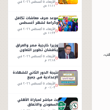
الطقس اليوم الأربعاء 5
الأربعاء، ٥ أغسطس ٢٠٢٦ في
أغسطس 2026
١١:١١ ص
موعد صرف معاشات تكافل
وكرامة لشهر أغسطس
2026.. رابط الاستعلام
الأربعاء، ٥ أغسطس ٢٠٢٦ في
الرسمي
١١:٢٣ ص
وزيرا خارجية مصر والعراق
يناقشان تطوير التعاون
الذهب،
الثنائي في مختلف المجالات
الأربعاء، ٥ أغسطس ٢٠٢٦ في
١٢:١٨ م
نتيجة الدور الثاني للشهادة
الإعدادية في جميع
المحافظات
الأربعاء، ٥ أغسطس ٢٠٢٦ في
٠١:٠٣ م
بث مباشر لمباراة الأهلي
السعودي والاتفاق