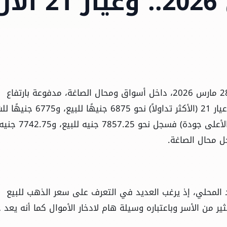
السبت 28 مارس 2026.. وعيار 21 
شهدت أسعار الذهب ارتفاعًا ملحوظًا اليوم السبت 28 مارس 2026، داخل أسواق ومحال الصاغة، مدفوعة بارتفاع
الأسعار في البورصات العالمية. وسجل جرام الذهب عيار 21 (الأكثر تداولاً) نحو 6875 
(دون احتساب المصنعية). أما جرام الذهب عيار 24 (الأعلى جودة) فسجل نحو 7857.25 جنيه للبيع، و7742.75
ل محال الصاغة.
لمحلي، إذ يرغب العديد في التعرف على سعر الذهب للبيع
ير من الأسر وباعتباره وسيلة هام لادخار الأموال كما أنه يعد ج