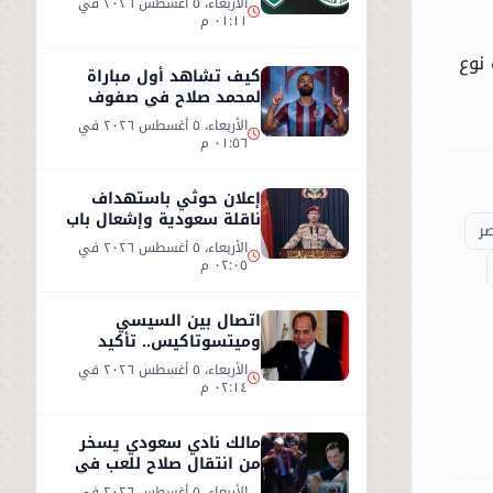
الأربعاء، ٥ أغسطس ٢٠٢٦ في
٠١:١١ م
نوع
كيف تشاهد أول مباراة
لمحمد صلاح في صفوف
طرابزون سبور التركي
الأربعاء، ٥ أغسطس ٢٠٢٦ في
٠١:٥٦ م
إعلان حوثي باستهداف
ناقلة سعودية وإشعال باب
ر
المندب
الأربعاء، ٥ أغسطس ٢٠٢٦ في
٠٢:٠٥ م
اتصال بين السيسي
وميتسوتاكيس.. تأكيد
مصري على دعم اليونان بعد
الأربعاء، ٥ أغسطس ٢٠٢٦ في
حرائق الغابات
٠٢:١٤ م
مالك نادي سعودي يسخر
من انتقال صلاح للعب في
تركيا ورفضه روشن
الأربعاء، ٥ أغسطس ٢٠٢٦ في