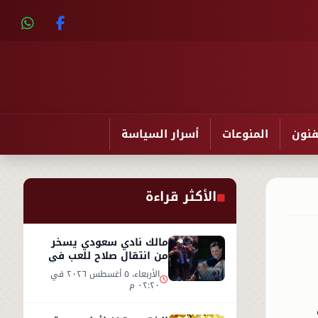
فنون
المنوعات
أسرار السياسة
الأكثر قراءة
مالك نادي سعودي يسخر
من انتقال صلاح للعب في
تركيا ورفضه روشن
الأربعاء، ٥ أغسطس ٢٠٢٦ في
٠٢:٢٠ م