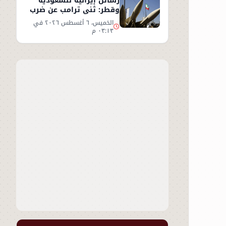
رسائل إيرانية للسعودية
وقطر: ثني ترامب عن ضرب
إيران أو سنرد على الخليج
الخميس، ٦ أغسطس ٢٠٢٦ في
٠٣:١٣ م