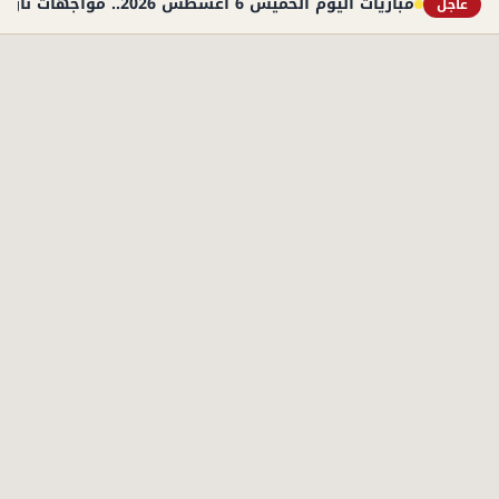
مباريات اليوم الخميس 6 أغسطس 2026.. مواجهات نارية في التصفيات الأوروبية والوديات
عاجل
الأكثر قراءة