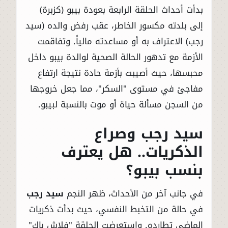
بدأت أحداث الحلقة الرابعة بعودة بيبو (كزبرة)
إلى بلدته مكسور الخاطر، عقب رفض والده (سيد
رجب) الاعتراف به أو مساعدته مالياً. وتفاقمت
الأزمة مع تدهور الحالة الصحية لوالدة بيبو داخل
محبسها، حيث أصيبت بأزمة حادة نتيجة ارتفاع
مفاجئ في مستوى "السكر"، مما جعل خروجها
من السجن مسألة حياة أو موت بالنسبة لبيبو.
سيد رجب وصراع
الذكريات.. هل يعترف
بنسب بيبو؟
في جانب آخر من الأحداث، ظهر النجم
سيد رجب
في حالة من التخبط النفسي، حيث بدأت ذكريات
الماضي تطارده. واستعرضت الحلقة "فلاش باك"