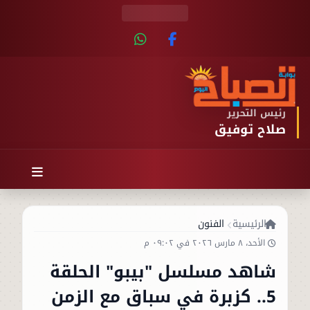
رئيس التحرير
صلاح توفيق
الرئيسية
الفنون
الأحد، ٨ مارس ٢٠٢٦ في ٠٩:٠٢ م
شاهد مسلسل "بيبو" الحلقة
5.. كزبرة في سباق مع الزمن