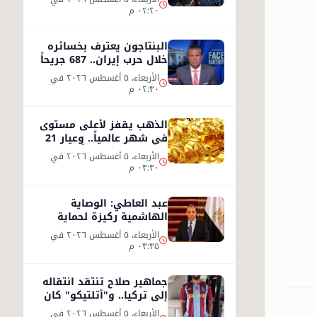
٠٢:٢٠ م
البنتاجون يعترف بخسائره
خلال حرب إيران.. 687 جريحاً
واستنزاف 80% من
الأربعاء، ٥ أغسطس ٢٠٢٦ في
الصواريخ
٠٢:٣٠ م
الذهب يقفز لأعلى مستوى
في شهر عالمياً.. وعيار 21
يسجل 5930 جنيهاً
الأربعاء، ٥ أغسطس ٢٠٢٦ في
٠٣:٣٠ م
عبد العاطي: الوصاية
الهاشمية ركيزة لحماية
مقدسات القدس ومصر
الأربعاء، ٥ أغسطس ٢٠٢٦ في
ترفض مخططات التهويد
٠٣:٣٥ م
جماهير صلاح تنتقد انتقاله
إلى تركيا.. و"أتلتيكو" كان
الخيار الأفضل
الأربعاء، ٥ أغسطس ٢٠٢٦ في