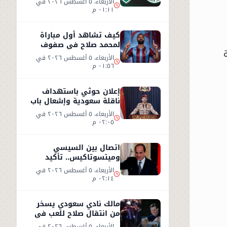
الأربعاء، ٥ أغسطس ٢٠٢٦ في
٠١:١١ م
كيف تشاهد أول مباراة
لمحمد صلاح في صفوف
طرابزون سبور التركي
الأربعاء، ٥ أغسطس ٢٠٢٦ في
٠١:٥٦ م
إعلان حوثي باستهداف
ناقلة سعودية وإشعال باب
المندب
الأربعاء، ٥ أغسطس ٢٠٢٦ في
٠٢:٠٥ م
اتصال بين السيسي
وميتسوتاكيس.. تأكيد
مصري على دعم اليونان بعد
الأربعاء، ٥ أغسطس ٢٠٢٦ في
حرائق الغابات
٠٢:١٤ م
مالك نادي سعودي يسخر
من انتقال صلاح للعب في
تركيا ورفضه روشن
الأربعاء، ٥ أغسطس ٢٠٢٦ في