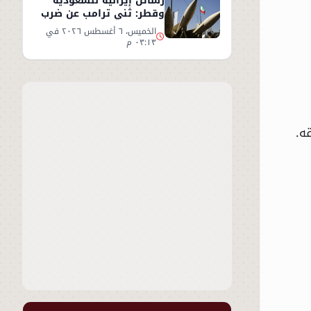
رسائل إيرانية للسعودية
وقطر: ثني ترامب عن ضرب
إيران أو سنرد على الخليج
الخميس، ٦ أغسطس ٢٠٢٦ في
٠٣:١٣ م
ه.