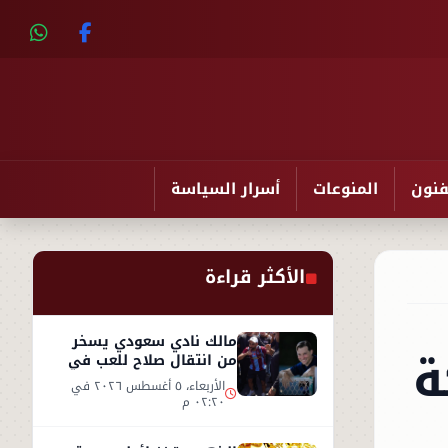
فنون
المنوعات
أسرار السياسة
الأكثر قراءة
مالك نادي سعودي يسخر
ة
من انتقال صلاح للعب في
تركيا ورفضه روشن
الأربعاء، ٥ أغسطس ٢٠٢٦ في
٠٢:٢٠ م