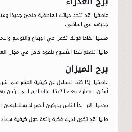
برج العذراء
عاطفيا: قد تتخذ حياتك العاطفية منحىً جديدًا ومثير
جذبهم في الماضي.
مهنيا: نقاط قوتك تكمن في الإبداع والتوسع والنمو
ماليا: تتمتع هذا الأسبوع بنفوذٍ خاص في مجال الع
برج الميزان
الرئيسية
عاطفيا: إذا كنت تتساءل عن كيفية العثور على شر
الأخبار
أمكن، تتشارك معك الأفكار والمبادئ التي تؤمن بها
العالم
مهنيا: الآن بدأ الناس يدركون أنهم لا يستطيعون التق
الاقتصاد
ماليا: قد تكون لديك فكرة رائعة حول كيفية سداد 
الصباح الرياضي