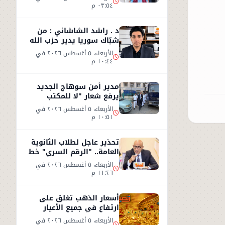
٠٣:٥٤ م
د . راشد الشاشاني : من
شبّاك سوريا يدير حزب الله
وجهه نحو السعوديّة
الأربعاء، ٥ أغسطس ٢٠٢٦ في
١٠:٤٤ م
مدير أمن سوهاج الجديد
يرفع شعار "لا للمكتب
المكيف"
الأربعاء، ٥ أغسطس ٢٠٢٦ في
١٠:٥١ م
تحذير عاجل لطلاب الثانوية
العامة.. "الرقم السري" خط
أحمر
الأربعاء، ٥ أغسطس ٢٠٢٦ في
١١:٢٦ م
أسعار الذهب تغلق على
ارتفاع في جميع الأعيار
الأربعاء، ٥ أغسطس ٢٠٢٦ في