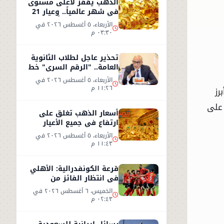
الذهب يقفز لأعلى مستوى
في شهر عالمياً.. وعيار 21
يسجل 5930 جنيهاً
الأربعاء، ٥ أغسطس ٢٠٢٦ في
٠٣:٣٠ م
تحذير عاجل لطلاب الثانوية
العامة.. "الرقم السري" خط
أحمر
الأربعاء، ٥ أغسطس ٢٠٢٦ في
١١:٢٦ م
رز
 على
أسعار الذهب تغلق على
ارتفاع في جميع الأعيار
الأربعاء، ٥ أغسطس ٢٠٢٦ في
١١:٤٣ م
قرعة الكونفدرالية: الأهلي
في انتظار الفائز من
مقديشو سيتي وكيتارا
الخميس، ٦ أغسطس ٢٠٢٦ في
٠٢:٤٣ م