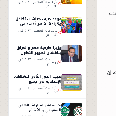
الطقس اليوم الأربعاء 5
الأربعاء، ٥ أغسطس ٢٠٢٦ في
أغسطس 2026
١١:١١ ص
تدت
موعد صرف معاشات تكافل
وكرامة لشهر أغسطس
2026.. رابط الاستعلام
الأربعاء، ٥ أغسطس ٢٠٢٦ في
الرسمي
١١:٢٣ ص
وزيرا خارجية مصر والعراق
يناقشان تطوير التعاون
الثنائي في مختلف المجالات
الأربعاء، ٥ أغسطس ٢٠٢٦ في
١٢:١٨ م
، إن
نتيجة الدور الثاني للشهادة
الإعدادية في جميع
المحافظات
الأربعاء، ٥ أغسطس ٢٠٢٦ في
٠١:٠٣ م
بث مباشر لمباراة الأهلي
السعودي والاتفاق