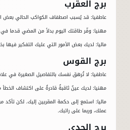
برج العقرب
الحوادث
عاطفيا: قد يُسبب اصطفاف الكواكب الحالي بعض ال
مهنيا: وفّر طاقتك اليوم بدلاً من المضي قدما في 
الفنون
ماليا: لديك بعض الأمور التي عليك التفكير فيها ب
المنوعات
برج القوس
أسرار السياسة
عاطفيا: لا تُرهق نفسك بالتفاصيل الصغيرة في علاقت
مهنيا: لديك عينٌ ثاقبةٌ قادرةٌ على اكتشاف الخطأ 
ماليا: استمع إلى حكمة المقربين إليك. لكن تأكد م
عملك، وربما على راتبك.
برج الجدي