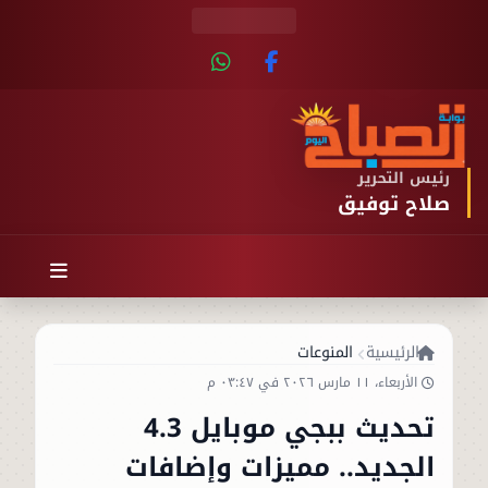
رئيس التحرير
صلاح توفيق
الرئيسية
المنوعات
الأربعاء، ١١ مارس ٢٠٢٦ في ٠٣:٤٧ م
تحديث ببجي موبايل 4.3
الجديد.. مميزات وإضافات