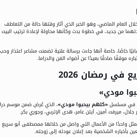
ل العام الماضي، وهو الخبر الذي أثار وقتها حالة من التعاطف
تهما من جديد، في خطوة بدت وكأنها محاولة لإعادة ترتيب البيت 
ًا خاصًا، خاصة أنها جاءت برسالة علنية تضمنت مشاعر اعتذار وحب
ره موقفًا صادقًا بعيدًا عن أضواء الفن والدراما.
في رمضان 2026
وا مودي»
يع في مسلسل
«كلهم بيحبوا مودي»
، الذي عُرض ضمن موسم درام
ثل واحدًا من الأعمال التي واصل من خلالها ممصطفى أبو سريع
ين بأخباره الشخصية بعد إعلان عودته إلى زوجته.