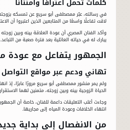
كلمات تحمل اعترافًا وامتنانًا
في رسالته، عبّر ممصطفى أبو سريع عن تمسكه بزوجته وحب
لاقت تفاعلًا واسعًا من المتابعين الذين اعتبروا أن الا
وأكد الفنان المصري أن عودة العلاقة بينه وبين زوجته ت
يبارك له في حياته العائلية بعد فترة صعبة من التباعد.
الجمهور يتفاعل مع عودة م
تهاني ودعم عبر مواقع التواصل
ولم يمر منشور ممصطفى أبو سريع مرورًا عابرًا، إذ ان
الحياة الزوجية بينه وبين زوجته، متمنين لهما الاستقرا
وجاءت أغلب التعليقات داعمة للفنان، خاصة أن الجمهور 
انتهاء الخلافات وعودة المياه إلى مجاريها.
من الانفصال إلى بداية جديد