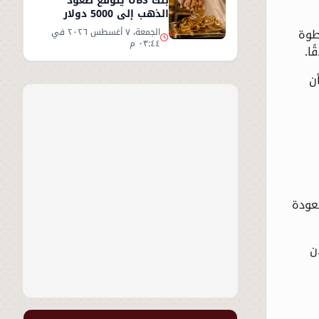
بنك UBS يتوقع صعود
الذهب إلى 5000 دولار
للأوقية - التفاصيل
طوة
الجمعة، ٧ أغسطس ٢٠٢٦ في
٠٣:٤٤ م
ا.
ن
بعودة
ن