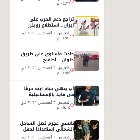
٠٤:٣٦ م
تراجع دعم الحرب على
إيران.. استطلاع رويترز
يكشف توقعات الأمريكيين
الخميس، ٦ أغسطس ٢٠٢٦ في
٠٤:٥٠ م
حادث مأساوي على طريق
حلوان – أطفيح
الخميس، ٦ أغسطس ٢٠٢٦ في
٠٤:٥٩ م
أب ينهي حياة ابنه حرقًا
في فايد بالإسماعيلية
الخميس، ٦ أغسطس ٢٠٢٦ في
٠٥:٠٥ م
نانسي عجرم تصل الساحل
الشمالي استعدادًا لحفل
صيفي جديد
الخميس، ٦ أغسطس ٢٠٢٦ في