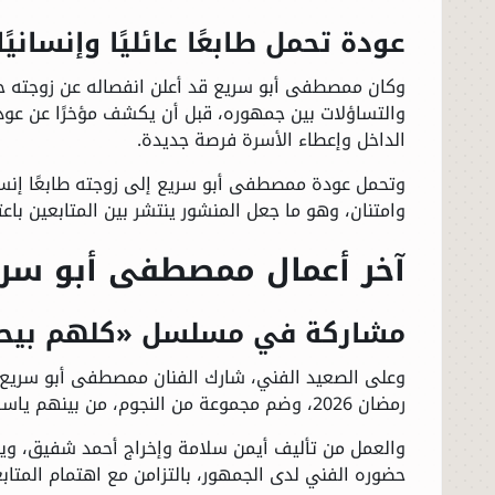
عودة تحمل طابعًا عائليًا وإنسانيًا
وكان ممصطفى أبو سريع قد أعلن انفصاله عن زوجته خلا
والتساؤلات بين جمهوره، قبل أن يكشف مؤخرًا عن عود
الداخل وإعطاء الأسرة فرصة جديدة.
وتحمل عودة ممصطفى أبو سريع إلى زوجته طابعًا إنساني
وامتنان، وهو ما جعل المنشور ينتشر بين المتابعين باعتبا
آخر أعمال ممصطفى أبو سريع 
مشاركة في مسلسل «كلهم بيحب
وعلى الصعيد الفني، شارك الفنان ممصطفى أبو سر
رمضان 2026، وضم مجموعة من النجوم، من بينهم ياسر جلال، ميرفت أمين، آيتن عامر، هدى الإتربي، وجوري بكر.
والعمل من تأليف أيمن سلامة وإخراج أحمد شفيق، ويم
حضوره الفني لدى الجمهور، بالتزامن مع اهتمام المتابع