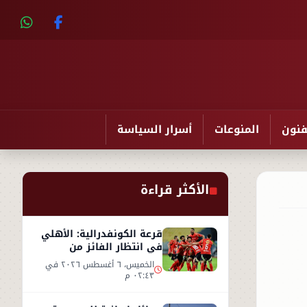
فنون
المنوعات
أسرار السياسة
الأكثر قراءة
قرعة الكونفدرالية: الأهلي
في انتظار الفائز من
مقديشو سيتي وكيتارا
الخميس، ٦ أغسطس ٢٠٢٦ في
٠٢:٤٣ م