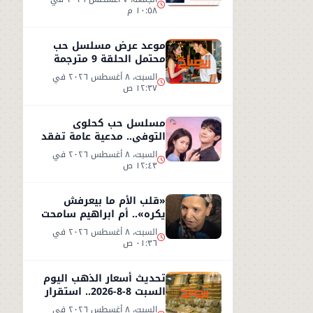
١٠:٥٨ م
موعد عرض مسلسل حب
محتمل الحلقة 9 مترجمة
على شاهد
السبت، ٨ أغسطس ٢٠٢٦ في
١٢:٣٧ ص
مسلسل حب كحلوى
التوفي.. مدعية عامة تفقد
ذاكرتها وتبدأ قصة حب
السبت، ٨ أغسطس ٢٠٢٦ في
غامضة
١٢:٤٣ ص
«قلب الأم ما بيعرفش
يكره».. أم ابراهيم سامحت
ابنها بعد طردها من المنزل
السبت، ٨ أغسطس ٢٠٢٦ في
!!
٠١:٣٦ ص
تحديث أسعار الذهب اليوم
السبت 8-8-2026.. استقرار
نسبي في سوق الصاغة
السبت، ٨ أغسطس ٢٠٢٦ في