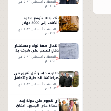
الكذب
الجمعة، ٧ أغسطس ٢٠٢٦ في
٠٣:١٤ م
بنك UBS يتوقع صعود
الذهب إلى 5000 دولار
للأوقية - التفاصيل
الجمعة، ٧ أغسطس ٢٠٢٦ في
٠٣:٤٤ م
انتحال صفة لواء ومستشار
دفاع للنصب على شركة بـ5
ملايين جنيه داخل هيئة
الجمعة، ٧ أغسطس ٢٠٢٦ في
الاستثمار
٠٧:٢١ م
معاريف: إسرائيل تغرق في
صراعاتها الداخلية وتتجاهل
«تسونامي» سياسيًا قادمًا
الجمعة، ٧ أغسطس ٢٠٢٦ في
من أمريكا
٠٨:٠٧ م
أي هجوم على دولة يُعد
اعتداءً على الجميع.. اتفاق
دفاعي جديد في مكة