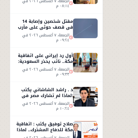
الجمعة، ٧ أغسطس ٢٠٢٦ في
٠٨:١٤ م
مقتل شخصين وإصابة 14
في قصف حوثي على مأرب
الجمعة، ٧ أغسطس ٢٠٢٦ في
٠٩:٢٤ م
أول رد إيراني على اتفاقية
مكة.. نائب يحذر السعودية:
الاتفاق لن يوفر الأمن
الجمعة، ٧ أغسطس ٢٠٢٦ في
٠٩:٣٣ م
د . راشد الشاشاني يكتب
:لماذا لم تشارك مصر في
اتفاق مكّة ؟
الجمعة، ٧ أغسطس ٢٠٢٦ في
١٠:٢٤ م
صلاح توفيق يكتب : اتفاقية
مكة للدفاع المشترك.. لماذا
غابت مصر؟
الجمعة، ٧ أغسطس ٢٠٢٦ في