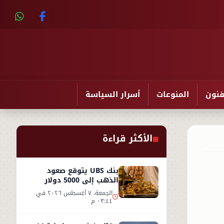
فنون
المنوعات
أسرار السياسة
الأكثر قراءة
بنك UBS يتوقع صعود
الذهب إلى 5000 دولار
للأوقية - التفاصيل
الجمعة، ٧ أغسطس ٢٠٢٦ في
٠٣:٤٤ م