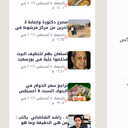
2026.. عيار 21 يسجل 5970
الجمعة، ٧ أغسطس ٢٠٢٦ في
جنيهاً
٠٢:٠١ م
مصرع دكتورة وإصابة 3
آخرين من مركز فرشوط في
حادث على الطريق
الجمعة، ٧ أغسطس ٢٠٢٦ في
الصحراوي الغربي
يعكس
٠٢:٢٥ م
استعان بهم لتنظيف البيت
فخلصوا علية في بورسعيد
الجمعة، ٧ أغسطس ٢٠٢٦ في
٠٢:٤١ م
تراجع سعر الدولار في
البنوك السبت 8 أغسطس
2026.. استقرار عند 49.71
الجمعة، ٧ أغسطس ٢٠٢٦ في
جنيه
٠٣:٠٥ م
د . راشد الشاشاني يكتب :
من هي الحقيقة وما هو