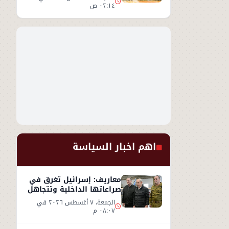
٠٢:١٤ ص
اهم اخبار السياسة
معاريف: إسرائيل تغرق في
صراعاتها الداخلية وتتجاهل
«تسونامي» سياسيًا قادمًا
الجمعة، ٧ أغسطس ٢٠٢٦ في
من أمريكا
٠٨:٠٧ م