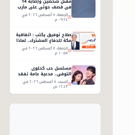
مقتل شخصين وإصابة 14
في قصف حوثي على مأرب
الجمعة، ٧ أغسطس ٢٠٢٦ في
٠٩:٢٤ م
صلاح توفيق يكتب : اتفاقية
مكة للدفاع المشترك.. لماذا
غابت مصر؟
الجمعة، ٧ أغسطس ٢٠٢٦ في
١٠:٥٨ م
مسلسل حب كحلوى
التوفي.. مدعية عامة تفقد
ذاكرتها وتبدأ قصة حب
السبت، ٨ أغسطس ٢٠٢٦ في
غامضة
١٢:٤٣ ص