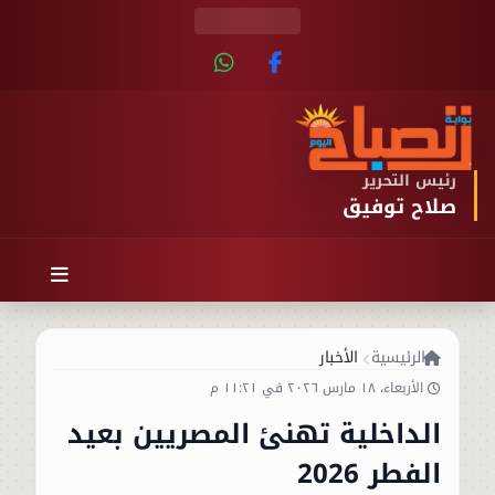
رئيس التحرير
صلاح توفيق
الرئيسية
الأخبار
الأربعاء، ١٨ مارس ٢٠٢٦ في ١١:٢١ م
الداخلية تهنئ المصريين بعيد
الفطر 2026