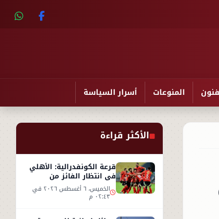
فنون
المنوعات
أسرار السياسة
الأكثر قراءة
قرعة الكونفدرالية: الأهلي
في انتظار الفائز من
مقديشو سيتي وكيتارا
الخميس، ٦ أغسطس ٢٠٢٦ في
٠٢:٤٣ م