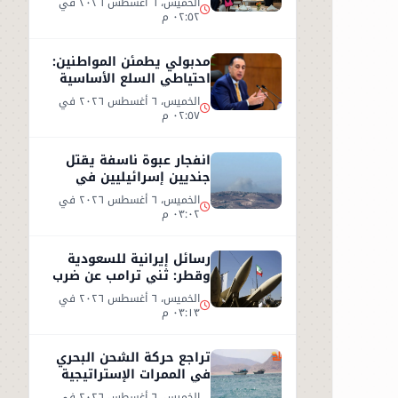
الخميس، ٦ أغسطس ٢٠٢٦ في
٠٢:٥٢ م
مدبولي يطمئن المواطنين:
احتياطي السلع الأساسية
آمن ويغطي الاستهلاك
الخميس، ٦ أغسطس ٢٠٢٦ في
لعام كامل
٠٢:٥٧ م
انفجار عبوة ناسفة يقتل
جنديين إسرائيليين في
جنوب لبنان وردود فعل
الخميس، ٦ أغسطس ٢٠٢٦ في
متباينة
٠٣:٠٢ م
رسائل إيرانية للسعودية
وقطر: ثني ترامب عن ضرب
إيران أو سنرد على الخليج
الخميس، ٦ أغسطس ٢٠٢٦ في
٠٣:١٣ م
تراجع حركة الشحن البحري
في الممرات الإستراتيجية
وسط تصعيد أمني
الخميس، ٦ أغسطس ٢٠٢٦ في