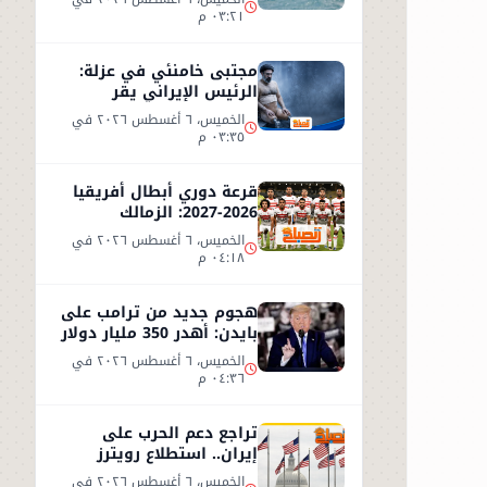
٠٣:٢١ م
مجتبى خامنئي في عزلة:
الرئيس الإيراني يقر
بصعوبة لقاء المرشد
الخميس، ٦ أغسطس ٢٠٢٦ في
٠٣:٣٥ م
قرعة دوري أبطال أفريقيا
2026-2027: الزمالك
وبيراميدز في مواجهات
الخميس، ٦ أغسطس ٢٠٢٦ في
مرتقبة
٠٤:١٨ م
هجوم جديد من ترامب على
بايدن: أهدر 350 مليار دولار
وعرّض جيشنا للخطر
الخميس، ٦ أغسطس ٢٠٢٦ في
٠٤:٣٦ م
تراجع دعم الحرب على
إيران.. استطلاع رويترز
يكشف توقعات الأمريكيين
الخميس، ٦ أغسطس ٢٠٢٦ في