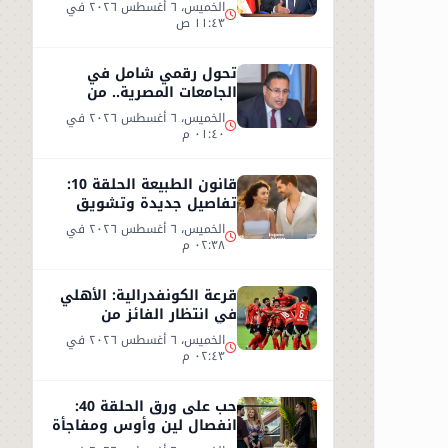
تصريحات وزير النقل من
الخميس، ٦ أغسطس ٢٠٢٦ في
العين السخنة
١١:٤٣ ص
تحول رقمي شامل في
الجامعات المصرية.. من
البنية التكنولوجية إلى
الخميس، ٦ أغسطس ٢٠٢٦ في
التعليم الذكي
٠١:٤٠ م
قانون الطبيعة الحلقة 10:
تفاصيل جديدة وتشويق
بعد نهاية مشوقة للحلقة 9
الخميس، ٦ أغسطس ٢٠٢٦ في
٠٢:٣٨ م
قرعة الكونفدرالية: الأهلي
في انتظار الفائز من
مقديشو سيتي وكيتارا
الخميس، ٦ أغسطس ٢٠٢٦ في
٠٢:٤٣ م
حب على ورق الحلقة 40:
انفصال لين وأوس ومفاجأة
جديدة داخل الشركة