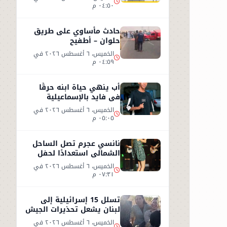
٠٤:٥٠ م
حادث مأساوي على طريق
حلوان – أطفيح
الخميس، ٦ أغسطس ٢٠٢٦ في
٠٤:٥٩ م
أب ينهي حياة ابنه حرقًا
في فايد بالإسماعيلية
الخميس، ٦ أغسطس ٢٠٢٦ في
٠٥:٠٥ م
نانسي عجرم تصل الساحل
الشمالي استعدادًا لحفل
صيفي جديد
الخميس، ٦ أغسطس ٢٠٢٦ في
٠٧:٣١ م
تسلل 15 إسرائيلية إلى
لبنان يشعل تحذيرات الجيش
الإسرائيلي
الخميس، ٦ أغسطس ٢٠٢٦ في