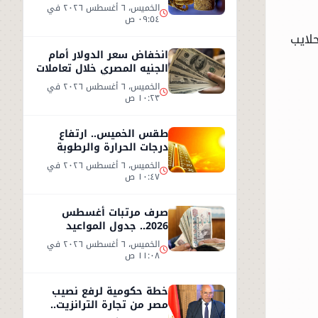
2026.. وعيار 21 يسجل هذا
الخميس، ٦ أغسطس ٢٠٢٦ في
المستوى
٠٩:٥٤ ص
لايب
انخفاض سعر الدولار أمام
الجنيه المصري خلال تعاملات
الخميس 6 أغسطس 2026
الخميس، ٦ أغسطس ٢٠٢٦ في
١٠:٢٣ ص
طقس الخميس.. ارتفاع
درجات الحرارة والرطوبة
يزيدان الإحساس بالحر
الخميس، ٦ أغسطس ٢٠٢٦ في
١٠:٤٧ ص
صرف مرتبات أغسطس
2026.. جدول المواعيد
وأحدث تفاصيل الحد الأدنى
الخميس، ٦ أغسطس ٢٠٢٦ في
للأجور
١١:٠٨ ص
خطة حكومية لرفع نصيب
مصر من تجارة الترانزيت..