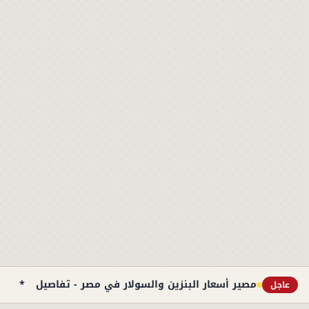
مصير أسعار البنزين والسولار في مصر - تفاصيل
*
98 طالباً فقط ي
عاجل