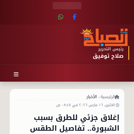
رئيس التحرير
صلاح توفيق
الرئيسية
الأخبار
الاثنين، ١٦ مارس ٢٠٢٦ في ٠٨:٤٧ ص
إغلاق جزئي للطرق بسبب
الشبورة.. تفاصيل الطقس