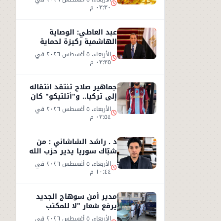
٠٣:٣٠ م
عبد العاطي: الوصاية
الهاشمية ركيزة لحماية
مقدسات القدس ومصر
الأربعاء، ٥ أغسطس ٢٠٢٦ في
ترفض مخططات التهويد
٠٣:٣٥ م
جماهير صلاح تنتقد انتقاله
إلى تركيا.. و"أتلتيكو" كان
الخيار الأفضل
الأربعاء، ٥ أغسطس ٢٠٢٦ في
٠٣:٥٤ م
د . راشد الشاشاني : من
شبّاك سوريا يدير حزب الله
وجهه نحو السعوديّة
الأربعاء، ٥ أغسطس ٢٠٢٦ في
١٠:٤٤ م
مدير أمن سوهاج الجديد
يرفع شعار "لا للمكتب
المكيف"
الأربعاء، ٥ أغسطس ٢٠٢٦ في