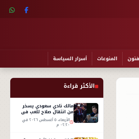
فنون
المنوعات
أسرار السياسة
الأكثر قراءة
مالك نادي سعودي يسخر
من انتقال صلاح للعب في
تركيا ورفضه روشن
الأربعاء، ٥ أغسطس ٢٠٢٦ في
٠٢:٢٠ م