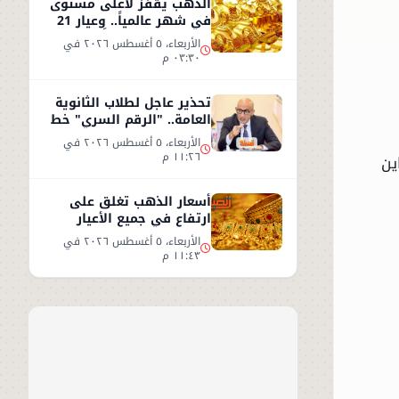
الذهب يقفز لأعلى مستوى
في شهر عالمياً.. وعيار 21
يسجل 5930 جنيهاً
الأربعاء، ٥ أغسطس ٢٠٢٦ في
٠٣:٣٠ م
تحذير عاجل لطلاب الثانوية
العامة.. "الرقم السري" خط
أحمر
الأربعاء، ٥ أغسطس ٢٠٢٦ في
١١:٢٦ م
تباين
أسعار الذهب تغلق على
ارتفاع في جميع الأعيار
الأربعاء، ٥ أغسطس ٢٠٢٦ في
١١:٤٣ م