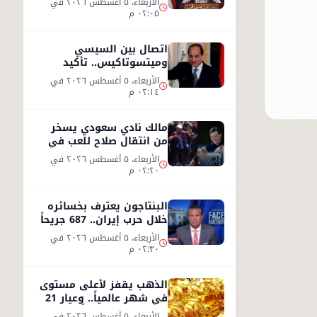
الأربعاء، ٥ أغسطس ٢٠٢٦ في
٠٢:٠٥ م
اتصال بين السيسي
وميتسوتاكيس.. تأكيد
مصري على دعم اليونان بعد
الأربعاء، ٥ أغسطس ٢٠٢٦ في
حرائق الغابات
٠٢:١٤ م
مالك نادي سعودي يسخر
من انتقال صلاح للعب في
تركيا ورفضه روشن
الأربعاء، ٥ أغسطس ٢٠٢٦ في
٠٢:٢٠ م
البنتاجون يعترف بخسائره
خلال حرب إيران.. 687 جريحاً
واستنزاف 80% من
الأربعاء، ٥ أغسطس ٢٠٢٦ في
الصواريخ
٠٢:٣٠ م
الذهب يقفز لأعلى مستوى
في شهر عالمياً.. وعيار 21
يسجل 5930 جنيهاً
الأربعاء، ٥ أغسطس ٢٠٢٦ في