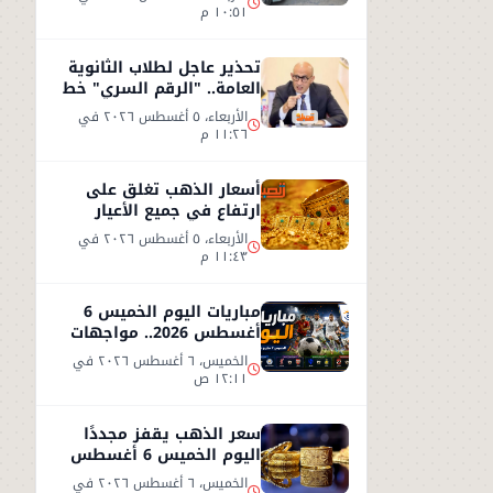
١٠:٥١ م
تحذير عاجل لطلاب الثانوية
العامة.. "الرقم السري" خط
أحمر
الأربعاء، ٥ أغسطس ٢٠٢٦ في
١١:٢٦ م
أسعار الذهب تغلق على
ارتفاع في جميع الأعيار
الأربعاء، ٥ أغسطس ٢٠٢٦ في
١١:٤٣ م
مباريات اليوم الخميس 6
أغسطس 2026.. مواجهات
نارية في التصفيات
الخميس، ٦ أغسطس ٢٠٢٦ في
الأوروبية والوديات
١٢:١١ ص
سعر الذهب يقفز مجددًا
اليوم الخميس 6 أغسطس
2026.. وعيار 21 يسجل هذا
الخميس، ٦ أغسطس ٢٠٢٦ في