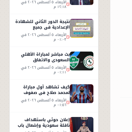
الثنائي في مختلف المجالات
الأربعاء، ٥ أغسطس ٢٠٢٦ في
١٢:١٨ م
نتيجة الدور الثاني للشهادة
الإعدادية في جميع
المحافظات
الأربعاء، ٥ أغسطس ٢٠٢٦ في
٠١:٠٣ م
بث مباشر لمباراة الأهلي
السعودي والاتفاق
الأربعاء، ٥ أغسطس ٢٠٢٦ في
٠١:١١ م
كيف تشاهد أول مباراة
لمحمد صلاح في صفوف
طرابزون سبور التركي
الأربعاء، ٥ أغسطس ٢٠٢٦ في
٠١:٥٦ م
إعلان حوثي باستهداف
ناقلة سعودية وإشعال باب
المندب