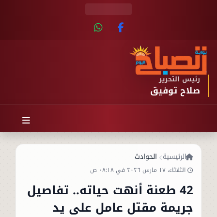
رئيس التحرير
صلاح توفيق
الرئيسية
الحوادث
الثلاثاء، ١٧ مارس ٢٠٢٦ في ٠٨:١٨ ص
42 طعنة أنهت حياته.. تفاصيل
جريمة مقتل عامل على يد