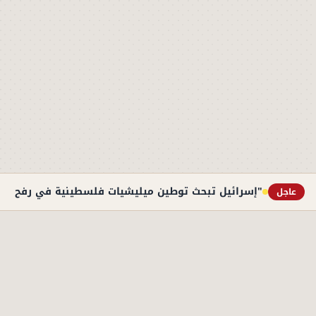
"إسرائيل تبحث توطين ميليشيات فلسطينية في رفح الج
عاجل