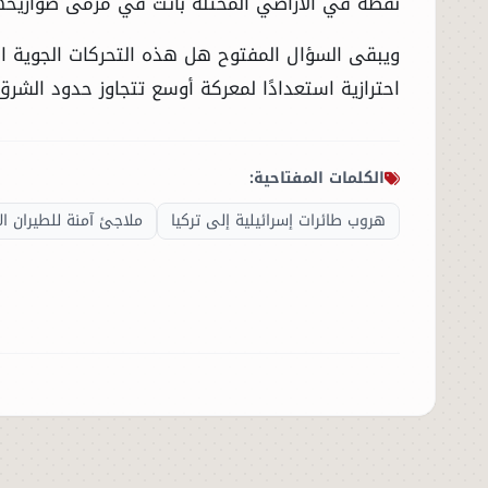
نقطة في الأراضي المحتلة باتت في مرمى صواريخها
ويبقى السؤال المفتوح هل هذه التحركات الجوية ا
الحوادث
احترازية استعدادًا لمعركة أوسع تتجاوز حدود الشرق
الفنون
المنوعات
الكلمات المفتاحية:
هروب طائرات إسرائيلية إلى تركيا
ملاجئ آمنة للطيران ال
أسرار السياسة