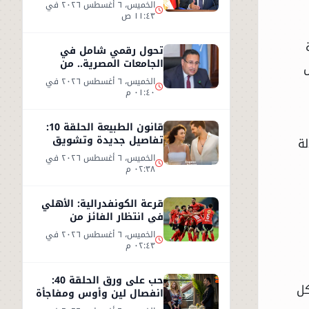
تصريحات وزير النقل من
الخميس، ٦ أغسطس ٢٠٢٦ في
العين السخنة
١١:٤٣ ص
تحول رقمي شامل في
الجامعات المصرية.. من
البنية التكنولوجية إلى
الخميس، ٦ أغسطس ٢٠٢٦ في
التعليم الذكي
٠١:٤٠ م
قانون الطبيعة الحلقة 10:
تفاصيل جديدة وتشويق
لة
بعد نهاية مشوقة للحلقة 9
الخميس، ٦ أغسطس ٢٠٢٦ في
٠٢:٣٨ م
قرعة الكونفدرالية: الأهلي
في انتظار الفائز من
مقديشو سيتي وكيتارا
الخميس، ٦ أغسطس ٢٠٢٦ في
٠٢:٤٣ م
حب على ورق الحلقة 40:
كل
انفصال لين وأوس ومفاجأة
جديدة داخل الشركة