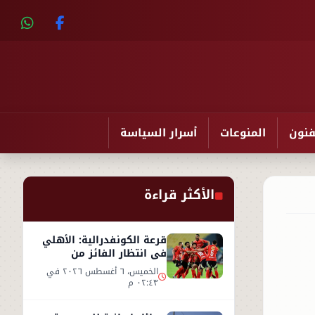
فنون
المنوعات
أسرار السياسة
الأكثر قراءة
قرعة الكونفدرالية: الأهلي
في انتظار الفائز من
مقديشو سيتي وكيتارا
الخميس، ٦ أغسطس ٢٠٢٦ في
٠٢:٤٣ م