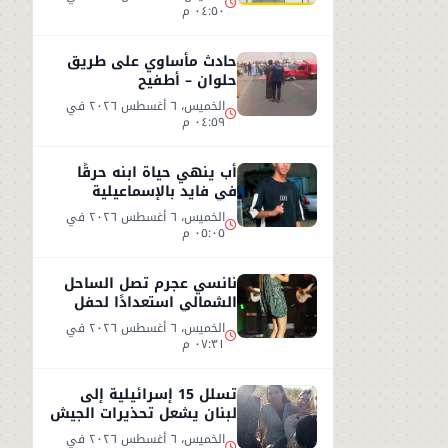
٠٤:٥٠ م
حادث مأساوي على طريق
حلوان – أطفيح
الخميس، ٦ أغسطس ٢٠٢٦ في
٠٤:٥٩ م
أب ينهي حياة ابنه حرقًا
في فايد بالإسماعيلية
الخميس، ٦ أغسطس ٢٠٢٦ في
٠٥:٠٥ م
نانسي عجرم تصل الساحل
الشمالي استعدادًا لحفل
صيفي جديد
الخميس، ٦ أغسطس ٢٠٢٦ في
٠٧:٣١ م
تسلل 15 إسرائيلية إلى
لبنان يشعل تحذيرات الجيش
الإسرائيلي
الخميس، ٦ أغسطس ٢٠٢٦ في