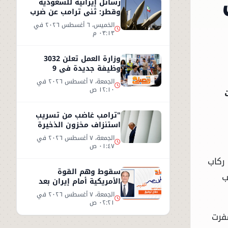
رسائل إيرانية للسعودية
وقطر: ثني ترامب عن ضرب
إيران أو سنرد على الخليج
الخميس، ٦ أغسطس ٢٠٢٦ في
٠٣:١٣ م
وزارة العمل تعلن 3032
وظيفة جديدة في 9
محافظات مصرية
الجمعة، ٧ أغسطس ٢٠٢٦ في
١٢:١٠ ص
"ترامب غاضب من تسريب
استنزاف مخزون الذخيرة
الأمريكية"
الجمعة، ٧ أغسطس ٢٠٢٦ في
٠١:٤٧ ص
 ركاب
سقوط وهم القوة
ب
الأمريكية أمام إيران بعد
تسريبات السلاح"
الجمعة، ٧ أغسطس ٢٠٢٦ في
٠٢:٢١ ص
فرت