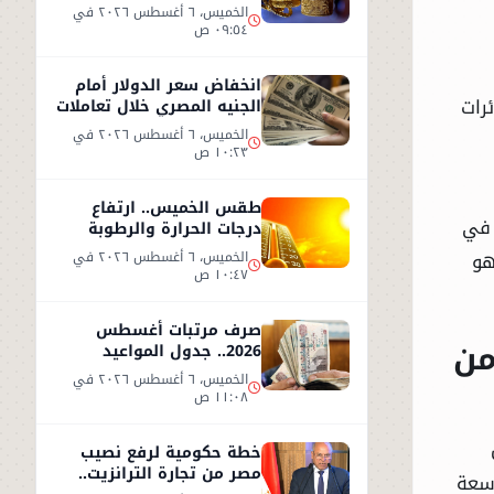
2026.. وعيار 21 يسجل هذا
الخميس، ٦ أغسطس ٢٠٢٦ في
المستوى
٠٩:٥٤ ص
انخفاض سعر الدولار أمام
رات
الجنيه المصري خلال تعاملات
الخميس 6 أغسطس 2026
الخميس، ٦ أغسطس ٢٠٢٦ في
١٠:٢٣ ص
طقس الخميس.. ارتفاع
 في
درجات الحرارة والرطوبة
يزيدان الإحساس بالحر
هو
الخميس، ٦ أغسطس ٢٠٢٦ في
١٠:٤٧ ص
صرف مرتبات أغسطس
من
2026.. جدول المواعيد
وأحدث تفاصيل الحد الأدنى
الخميس، ٦ أغسطس ٢٠٢٦ في
للأجور
١١:٠٨ ص
خطة حكومية لرفع نصيب
مصر من تجارة الترانزيت..
اسعة