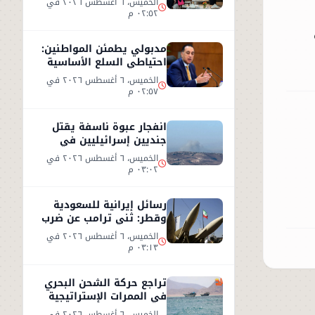
الخميس، ٦ أغسطس ٢٠٢٦ في
٠٢:٥٢ م
مدبولي يطمئن المواطنين:
احتياطي السلع الأساسية
آمن ويغطي الاستهلاك
الخميس، ٦ أغسطس ٢٠٢٦ في
لعام كامل
٠٢:٥٧ م
انفجار عبوة ناسفة يقتل
جنديين إسرائيليين في
جنوب لبنان وردود فعل
الخميس، ٦ أغسطس ٢٠٢٦ في
متباينة
٠٣:٠٢ م
رسائل إيرانية للسعودية
وقطر: ثني ترامب عن ضرب
إيران أو سنرد على الخليج
الخميس، ٦ أغسطس ٢٠٢٦ في
٠٣:١٣ م
تراجع حركة الشحن البحري
في الممرات الإستراتيجية
وسط تصعيد أمني
الخميس، ٦ أغسطس ٢٠٢٦ في