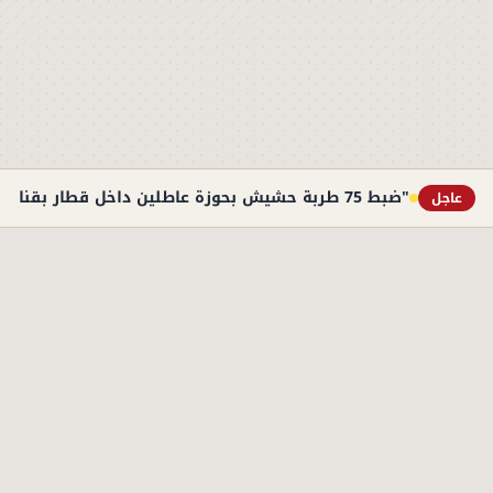
"ضبط 75 طربة حشيش بحوزة عاطلين داخل قطار بقنا"
عاجل