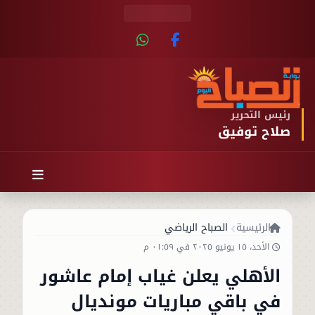
رئيس التحرير
صلاح توفيق
الرئيسية
الصباح الرياضي
الأحد، ١٥ يونيو ٢٠٢٥ في ٠١:٥٩ م
الأهلي يعلن غياب إمام عاشور
في باقي مباريات مونديال