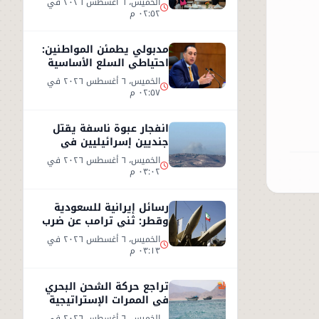
الخميس، ٦ أغسطس ٢٠٢٦ في
٠٢:٥٢ م
مدبولي يطمئن المواطنين:
احتياطي السلع الأساسية
آمن ويغطي الاستهلاك
الخميس، ٦ أغسطس ٢٠٢٦ في
لعام كامل
٠٢:٥٧ م
انفجار عبوة ناسفة يقتل
جنديين إسرائيليين في
جنوب لبنان وردود فعل
الخميس، ٦ أغسطس ٢٠٢٦ في
متباينة
٠٣:٠٢ م
رسائل إيرانية للسعودية
وقطر: ثني ترامب عن ضرب
إيران أو سنرد على الخليج
الخميس، ٦ أغسطس ٢٠٢٦ في
٠٣:١٣ م
تراجع حركة الشحن البحري
في الممرات الإستراتيجية
وسط تصعيد أمني
الخميس، ٦ أغسطس ٢٠٢٦ في