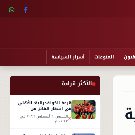
فنون
المنوعات
أسرار السياسة
الأكثر قراءة
قرعة الكونفدرالية: الأهلي
ة
في انتظار الفائز من
مقديشو سيتي وكيتارا
الخميس، ٦ أغسطس ٢٠٢٦ في
٠٢:٤٣ م