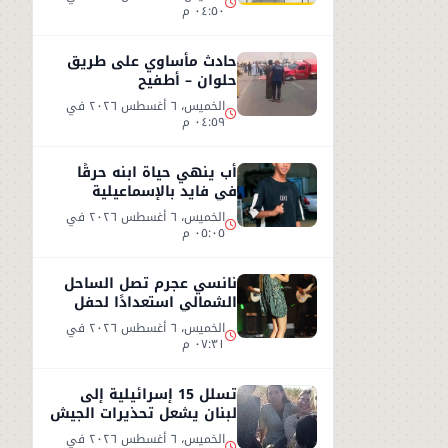
٠٤:٥٠ م
حادث مأساوي على طريق
حلوان – أطفيح
الخميس، ٦ أغسطس ٢٠٢٦ في
٠٤:٥٩ م
أب ينهي حياة ابنه حرقًا
في فايد بالإسماعيلية
الخميس، ٦ أغسطس ٢٠٢٦ في
٠٥:٠٥ م
نانسي عجرم تصل الساحل
الشمالي استعدادًا لحفل
صيفي جديد
الخميس، ٦ أغسطس ٢٠٢٦ في
٠٧:٣١ م
تسلل 15 إسرائيلية إلى
لبنان يشعل تحذيرات الجيش
الإسرائيلي
الخميس، ٦ أغسطس ٢٠٢٦ في