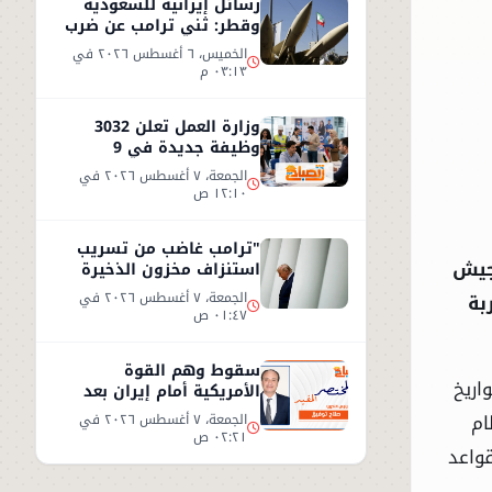
رسائل إيرانية للسعودية
وقطر: ثني ترامب عن ضرب
إيران أو سنرد على الخليج
الخميس، ٦ أغسطس ٢٠٢٦ في
٠٣:١٣ م
وزارة العمل تعلن 3032
وظيفة جديدة في 9
محافظات مصرية
الجمعة، ٧ أغسطس ٢٠٢٦ في
١٢:١٠ ص
"ترامب غاضب من تسريب
جيش
استنزاف مخزون الذخيرة
الأمريكية"
بة
الجمعة، ٧ أغسطس ٢٠٢٦ في
٠١:٤٧ ص
سقوط وهم القوة
اريخ
الأمريكية أمام إيران بعد
تسريبات السلاح"
ام
الجمعة، ٧ أغسطس ٢٠٢٦ في
٠٢:٢١ ص
واعد