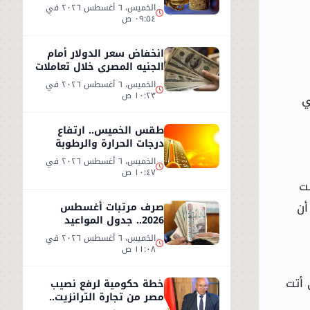
2026.. وعيار 21 يسجل هذا
الخميس، ٦ أغسطس ٢٠٢٦ في
المستوى
٠٩:٥٤ ص
انخفاض سعر الدولار أمام
الجنيه المصري خلال تعاملات
الخميس 6 أغسطس 2026
الخميس، ٦ أغسطس ٢٠٢٦ في
١٠:٢٣ ص
ي
طقس الخميس.. ارتفاع
درجات الحرارة والرطوبة
يزيدان الإحساس بالحر
الخميس، ٦ أغسطس ٢٠٢٦ في
١٠:٤٧ ص
نت
أن
صرف مرتبات أغسطس
2026.. جدول المواعيد
وأحدث تفاصيل الحد الأدنى
الخميس، ٦ أغسطس ٢٠٢٦ في
للأجور
١١:٠٨ ص
 أتت
خطة حكومية لرفع نصيب
مصر من تجارة الترانزيت..