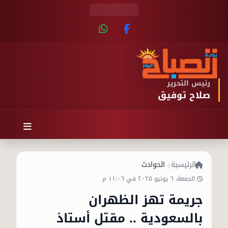
رئيس التحرير
صلاح توفيق
الرئيسية
الحوادث
الجمعة، ٦ يونيو ٢٠٢٥ في ١١:٠٦ م
جريمة تهز الظهران
بالسعودية .. مقتل أستاذ