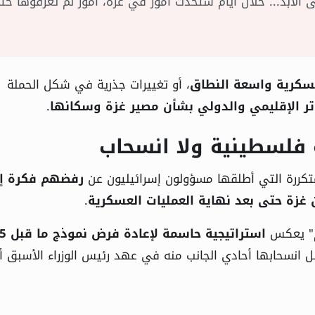
الأبد... خلال أيام ستحدث أمور في غزة، أمور لم تعرفوها حت
عسكرية واسعة النطاق
، أو تغييرات جذرية في شكل الحملة
تر الإقليمي والدولي بشأن مصير غزة وسكانها
.
 فلسطينية ولا انسحاب
لمتكررة التي أطلقها مسؤولون إسرائيليون عن
رفضهم فكرة إ
 غزة حتى بعد نهاية العمليات العسكرية
.
ئم" يعكس
استراتيجية حاسمة لإعادة فرض نموذج ما قبل 2005
بل انسحابها أحادي الجانب منه في عهد رئيس الوزراء الأسبق أر