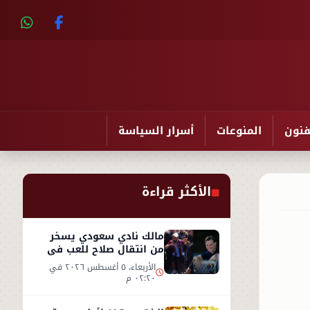
فنون
المنوعات
أسرار السياسة
الأكثر قراءة
مالك نادي سعودي يسخر
من انتقال صلاح للعب في
تركيا ورفضه روشن
الأربعاء، ٥ أغسطس ٢٠٢٦ في
٠٢:٢٠ م