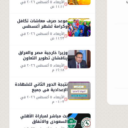
الطقس اليوم الأربعاء 5
الأربعاء، ٥ أغسطس ٢٠٢٦ في
أغسطس 2026
١١:١١ ص
موعد صرف معاشات تكافل
وكرامة لشهر أغسطس
2026.. رابط الاستعلام
الأربعاء، ٥ أغسطس ٢٠٢٦ في
الرسمي
١١:٢٣ ص
وزيرا خارجية مصر والعراق
يناقشان تطوير التعاون
الثنائي في مختلف المجالات
الأربعاء، ٥ أغسطس ٢٠٢٦ في
١٢:١٨ م
نتيجة الدور الثاني للشهادة
الإعدادية في جميع
المحافظات
الأربعاء، ٥ أغسطس ٢٠٢٦ في
٠١:٠٣ م
بث مباشر لمباراة الأهلي
السعودي والاتفاق