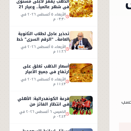
الذهب يقفز لأعلى مستوى
في شهر عالمياً.. وعيار 21
يسجل 5930 جنيهاً
الأربعاء، ٥ أغسطس ٢٠٢٦ في
٠٣:٣٠ م
تحذير عاجل لطلاب الثانوية
العامة.. "الرقم السري" خط
أحمر
الأربعاء، ٥ أغسطس ٢٠٢٦ في
١١:٢٦ م
أسعار الذهب تغلق على
ارتفاع في جميع الأعيار
الأربعاء، ٥ أغسطس ٢٠٢٦ في
١١:٤٣ م
قرعة الكونفدرالية: الأهلي
بحسب
في انتظار الفائز من
مقديشو سيتي وكيتارا
الخميس، ٦ أغسطس ٢٠٢٦ في
٠٢:٤٣ م