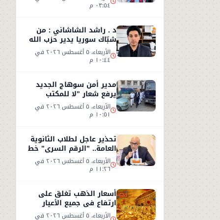
٠٣:٥٤ م
د . راشد الشاشاني : من
شبّاك سوريا يدير حزب الله
وجهه نحو السعوديّة
الأربعاء، ٥ أغسطس ٢٠٢٦ في
١٠:٤٤ م
مدير أمن سوهاج الجديد
يرفع شعار "لا للمكتب
المكيف"
الأربعاء، ٥ أغسطس ٢٠٢٦ في
١٠:٥١ م
تحذير عاجل لطلاب الثانوية
العامة.. "الرقم السري" خط
أحمر
الأربعاء، ٥ أغسطس ٢٠٢٦ في
١١:٢٦ م
أسعار الذهب تغلق على
ارتفاع في جميع الأعيار
الأربعاء، ٥ أغسطس ٢٠٢٦ في