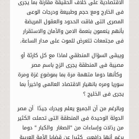
الاقتصادية على خلاف الحقيقة مقارنة بما يجرى
فى الخارج ومع حجم وطبيعة ودرجات الوعى
المصرى التى فاقت الحدود والعقول المريضة
بأنهم ينعمون بنعمة الامن والأمان والاستقرار
فى مجتمعات تتعرض للموت على مدار الساعة.
ويبقى السؤال المنطقي لماذا مع كل كارثة أو
مصيبة فى المنطقة يجرى الزج باسم مصر
وكأنها دوما متهمة مرة بما بموضوع غزة ومرة
سوريا ومره بانهيار الاقتصاد العالمى واخيراً بما
يجرى فى الخليج ؟
وبالرغم من أن الجميع يعلم ويدرك جيدًا أن مصر
الدولة الوحيدة فى المنطقة التى تحملت الكثير
من رذلات وإساءات من "الصغار والكبار " دوما
برغم أنها دافعت كثيرا عن قضايا الأمة العربية