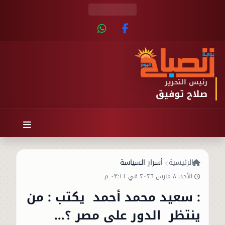
رئيس التحرير
صلاح توفيق
الرئيسية
أسرار السياسة
الأحد، ٨ مارس ٢٠٢٦ في ٠٣:١١ م
: سعيد محمد أحمد يكتب : من
ينتظر الدور على مصر ؟…