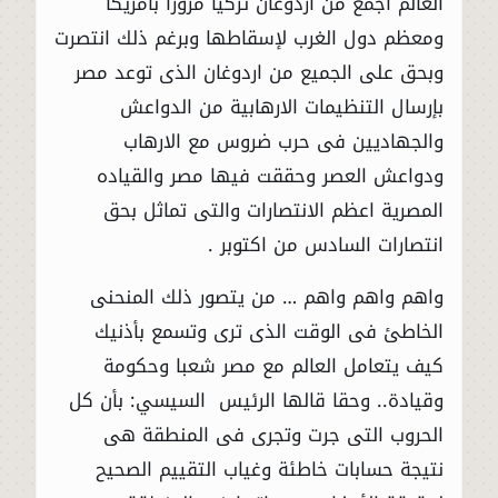
العالم اجمع من اردوغان تركيا مرورا بامريكا
ومعظم دول الغرب لإسقاطها وبرغم ذلك انتصرت
وبحق على الجميع من اردوغان الذى توعد مصر
بإرسال التنظيمات الارهابية من الدواعش
والجهاديين فى حرب ضروس مع الارهاب
ودواعش العصر وحققت فيها مصر والقياده
المصرية اعظم الانتصارات والتى تماثل بحق
انتصارات السادس من اكتوبر .
واهم واهم واهم … من يتصور ذلك المنحنى
الخاطئ فى الوقت الذى ترى وتسمع بأذنيك
كيف يتعامل العالم مع مصر شعبا وحكومة
وقيادة.. وحقا قالها الرئيس السيسي: بأن كل
الحروب التى جرت وتجرى فى المنطقة هى
نتيجة حسابات خاطئة وغياب التقييم الصحيح