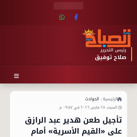
رئيس التحرير
صلاح توفيق
الرئيسية
الحوادث
السبت، ٢٨ مارس ٢٠٢٦ في ٠٩:٥٧ م
تأجيل طعن هدير عبد الرازق
على «القيم الأسرية» أمام