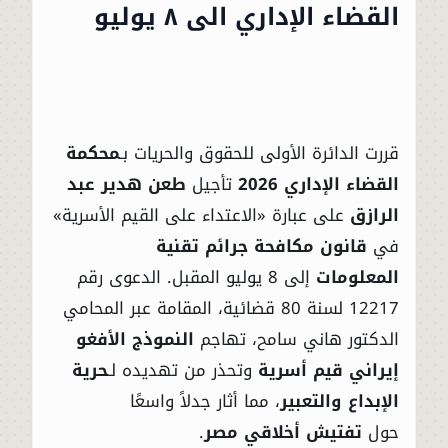
القضاء الإداري الى ٨ يوليو
قررت الدائرة الأولى للحقوق والحريات بـ
محكمة
القضاء الإداري 2026
تأجيل
طعن هدير عبد
الرازق
على عبارة «الاعتداء على القيم الأسرية»
في
قانون مكافحة جرائم تقنية
المعلومات
إلى 8 يوليو المقبل. الدعوى رقم
12217 لسنة 80 قضائية، المقامة عبر المحامي
الدكتور هاني سامح، تهاجم
النموذج الأفغو
إيراني قيم أسرية
وتحذر من تهديده لـ
حرية
الإبداع والتعبير
، مما أثار جدلاً واسعًا
حول
تفتيش أخلاقي مصر
.