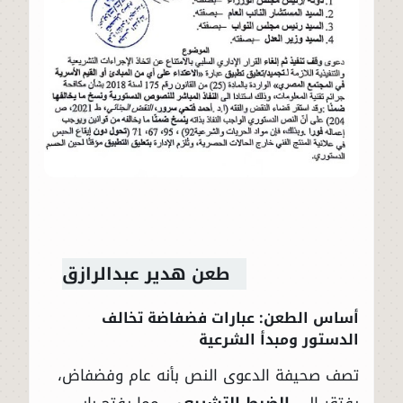
طعن هدير عبدالرازق
أساس الطعن: عبارات فضفاضة تخالف
الدستور ومبدأ الشرعية
تصف صحيفة الدعوى النص بأنه عام وفضفاض،
يفتقر إلى
الضبط التشريعي
، مما يفتح باب