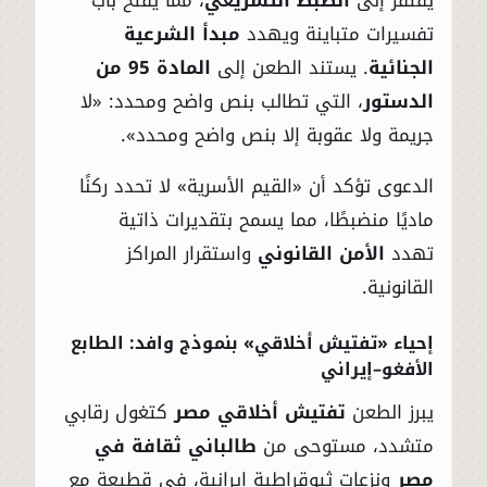
تفسيرات متباينة ويهدد
مبدأ الشرعية
الجنائية
. يستند الطعن إلى
المادة 95 من
الدستور
، التي تطالب بنص واضح ومحدد: «لا
جريمة ولا عقوبة إلا بنص واضح ومحدد».
الدعوى تؤكد أن «القيم الأسرية» لا تحدد ركنًا
ماديًا منضبطًا، مما يسمح بتقديرات ذاتية
تهدد
الأمن القانوني
واستقرار المراكز
القانونية.
إحياء «تفتيش أخلاقي» بنموذج وافد: الطابع
الأفغو–إيراني
يبرز الطعن
تفتيش أخلاقي مصر
كتغول رقابي
متشدد، مستوحى من
طالباني ثقافة في
مصر
ونزعات ثيوقراطية إيرانية، في قطيعة مع